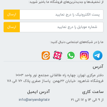
از تخفیف‌ها و جدیدترین‌های فروشگاه ما باخبر شوید:
4GB
ارسال
اندازه صفحه نمایش
ارسال
15.6 اینچ
ما را در شبکه‌های اجتماعی دنبال کنید:
نوع صفحه نمایش
TFT LED-backlit LCD
آدرس
دقت صفحه نمایش
دفتر مرکزی تهران: چهاره راه طالقانی مجتمع نور واحد 10103
فروشگاه شاهرود: خیابان 22بهمن پاساژ صفری پلاک 76 الی 78
Full HD| 1920 x1080
ساعت کاری
آدرس ایمیل
صفحه نمایش مات
از 9 الی 14 و 17 الی 21
info@ariyandigital.ir
بله