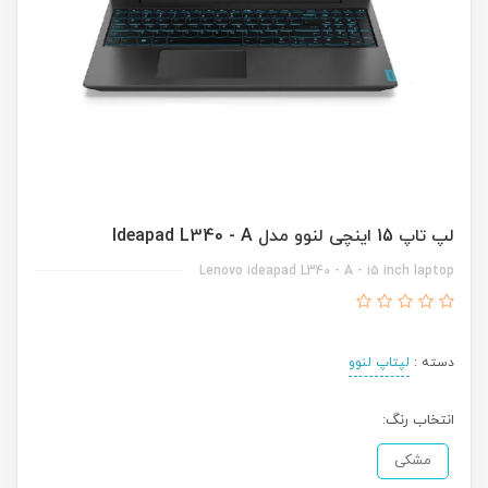
لپ تاپ 15 اینچی لنوو مدل Ideapad L340 - A
Lenovo ideapad L340 - A - i5 inch laptop
دسته :
لپتاپ لنوو
انتخاب رنگ:
مشکی