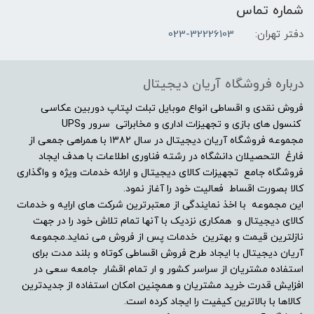
شماره تماس
دفتر تهران:
023-32226103
صفحه نمایش لمسی
خیر
درباره فروشگاه آریان دیجیتال
درایو نوری
فروش نقدی و اقساطی انواع موبایل تبلت لپتاپ دوربین عکاسی
کنسول های بازی و تجهیزات اداری و مخابراتی سرور وUPS
مجموعه فروشگاه آریان دیجیتال در سال ۱۳۸۲ با همراهی جمعی از
DVD-RW
فارغ التحصیلان دانشگاه در رشته فناوری اطلاعات با هدف ایجاد
فروشگاه جامع تجهیزات کالای دیجیتال و ارائه خدمات ویژه و واگذاری
توضیحات درایو نوری
کالا بصورت اقساط فعالیت خود را آغاز نمود.
این مجموعه با اخذ نمایندگی از معتبرترین شرکت های ارایه و خدمات
-
کالای دیجیتال و همکاری نزدیک با آنها تمام تلاش خود را در جهت
نازلترین قیمت و بهترین خدمات پس از فروش می نماید.مجموعه
وبکم
آریان دیجیتال با ایجاد طرح فروش اقساطی کوتاه و بلند مدت برای
استفاده مشتریان از سراسر کشور و ار تمام اقشار جامعه سعی در
افزایش قدرت خرید مشتریان و همچنین امکان استفاده از جدیدترین
دارد
کالاها با بالاترین کیفیت را ایجاد کرده است.