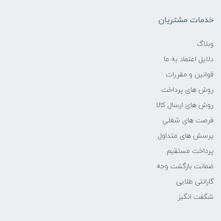
حافظه Cache
خدمات مشتریان
4 مگابایت
وبلاگ
دلایل اعتماد به ما
نوع حافظه RAM
قوانین و مقررات
DDR4
روش های پرداخت
روش های ارسال کالا
نوع حافظه داخلی
فرصت های شغلی
پرسش های متداول
هارد دیسک
پرداخت مستقیم
سازنده پردازنده گرافیکی
ضمانت بازگشت وجه
گارانتی طلایی
Intel
شگفت انگیز
حافظه اختصاصی پردازنده گرافیکی