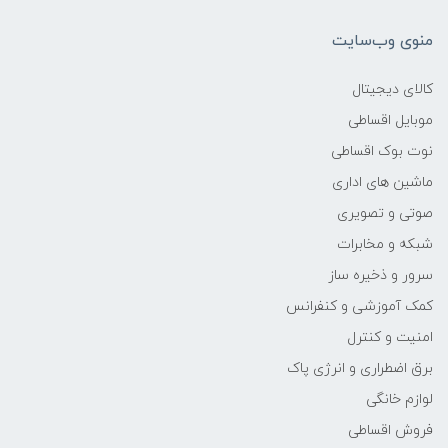
Core i3
منوی وب‌سایت
ابعاد
کالای دیجیتال
363x254.6x22.9 میلی‌متر
موبایل اقساطی
نوت بوک اقساطی
وزن
ماشین های اداری
2.2 کیلوگرم
صوتی و تصویری
شبکه و مخابرات
سازنده پردازنده
سرور و ذخیره ساز
کمک آموزشی و کنفرانس
Intel
امنیت و کنترل
محدوده سرعت پردازنده
برق اضطراری و انرژی پاک
لوازم خانگی
2.0 تا 2.2 گیگاهرتز
فروش اقساطی