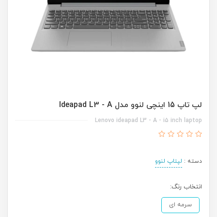
لپ تاپ 15 اینچی لنوو مدل Ideapad L3 - A
Lenovo ideapad L3 - A - i5 inch laptop
دسته :
لپتاپ لنوو
انتخاب رنگ:
سرمه ای