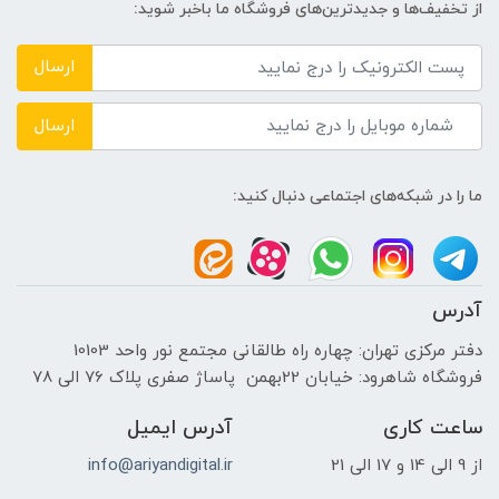
از تخفیف‌ها و جدیدترین‌های فروشگاه ما باخبر شوید:
بدون حافظه‌ی گرافیکی مجزا
ارسال
اندازه صفحه نمایش
ارسال
15.6 اینچ
ما را در شبکه‌های اجتماعی دنبال کنید:
نوع صفحه نمایش
TFT LED-backlit LCD
آدرس
دقت صفحه نمایش
دفتر مرکزی تهران: چهاره راه طالقانی مجتمع نور واحد 10103
فروشگاه شاهرود: خیابان 22بهمن پاساژ صفری پلاک 76 الی 78
HD|1366x768
ساعت کاری
آدرس ایمیل
صفحه نمایش مات
از 9 الی 14 و 17 الی 21
info@ariyandigital.ir
بله