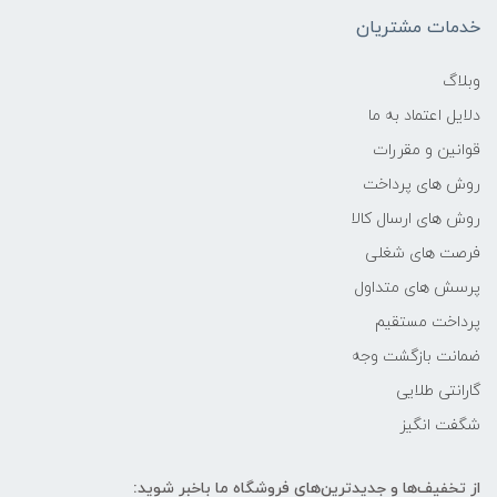
-
خدمات مشتریان
فرکانس پردازنده
وبلاگ
دلایل اعتماد به ما
3.3 تا 4.2 گیگاهرتز
قوانین و مقررات
حافظه Cache
روش های پرداخت
روش های ارسال کالا
16 مگابایت
فرصت های شغلی
پرسش های متداول
حافظه ی رم
پرداخت مستقیم
16GB
ضمانت بازگشت وجه
گارانتی طلایی
نوع حافظه RAM
شگفت انگیز
نوع و باس رم
از تخفیف‌ها و جدیدترین‌های فروشگاه ما باخبر شوید: