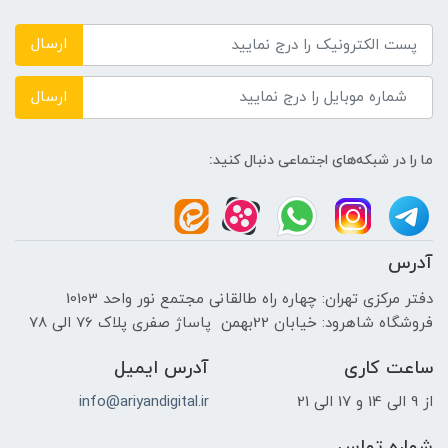
DDR4 3200MHz
ارسال
حافظه دستگاه
ارسال
---
ما را در شبکه‌های اجتماعی دنبال کنید:
نوع حافظه داخلی
SSD
آدرس
پردازنده ی گرافیکی
دفتر مرکزی تهران: چهاره راه طالقانی مجتمع نور واحد 10103
فروشگاه شاهرود: خیابان 22بهمن پاساژ صفری پلاک 76 الی 78
سازنده پردازنده گرافیکی
ساعت کاری
آدرس ایمیل
NVIDIA
از 9 الی 14 و 17 الی 21
info@ariyandigital.ir
حافظه اختصاصی پردازنده گرافیکی
شماره تماس