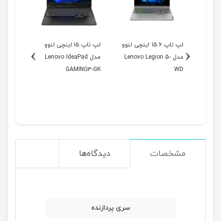
1 اینچی لنوو
لپ تاپ 15.6 اینچی لنوو
لپ تاپ ۱۵ اینچی لنوو
›
‹
Leno-
مدل Lenovo Legion 5-
مدل Lenovo IdeaPad
مدل
NG3-GL
GAMING3-GK
WD
مشخصات
دیدگاه‌ها
سری پردازنده