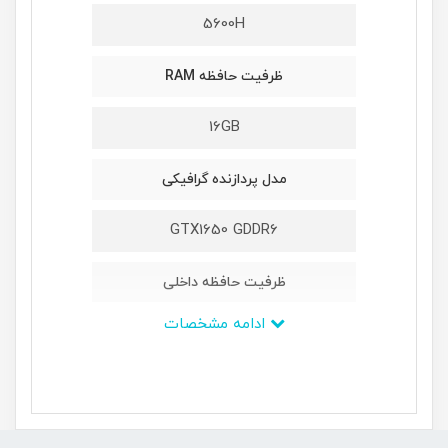
5600H
ظرفیت حافظه RAM
16GB
مدل پردازنده گرافیکی
GTX1650 GDDR6
ظرفیت حافظه داخلی
ادامه مشخصات
512GB
ابعاد
359.6×251.9×24.2