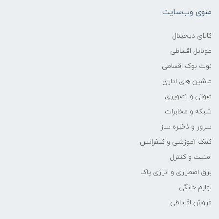
منوی وب‌سایت
وزن
کالای دیجیتال
2.2Kg
موبایل اقساطی
نوت بوک اقساطی
پردازنده اصلی
ماشین های اداری
مدل پردازنده
صوتی و تصویری
شبکه و مخابرات
Ryzen 5
سرور و ذخیره ساز
کمک آموزشی و کنفرانس
سازنده پردازنده
امنیت و کنترل
AMD
برق اضطراری و انرژی پاک
لوازم خانگی
محدوده سرعت پردازنده
فروش اقساطی