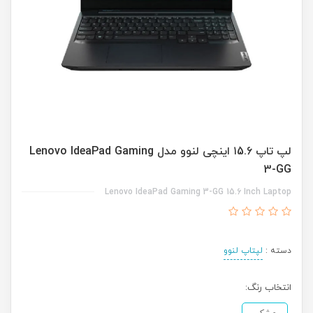
لپ تاپ ۱5.6 اینچی لنوو مدل Lenovo IdeaPad Gaming
3-GG
Lenovo IdeaPad Gaming 3-GG 15.6 Inch Laptop
دسته :
لپتاپ لنوو
انتخاب رنگ: