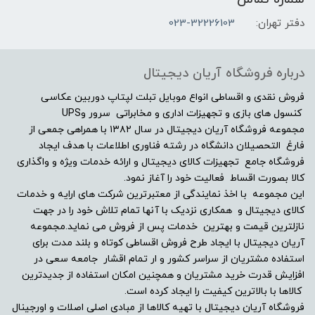
4GB
دفتر تهران:
023-32226103
مشخصات صفحه نمایش
درباره فروشگاه آریان دیجیتال
اندازه صفحه نمایش
فروش نقدی و اقساطی انواع موبایل تبلت لپتاپ دوربین عکاسی
کنسول های بازی و تجهیزات اداری و مخابراتی سرور وUPS
مجموعه فروشگاه آریان دیجیتال در سال ۱۳۸۲ با همراهی جمعی از
15.6"
فارغ التحصیلان دانشگاه در رشته فناوری اطلاعات با هدف ایجاد
فروشگاه جامع تجهیزات کالای دیجیتال و ارائه خدمات ویژه و واگذاری
نوع صفحه نمایش
کالا بصورت اقساط فعالیت خود را آغاز نمود.
این مجموعه با اخذ نمایندگی از معتبرترین شرکت های ارایه و خدمات
FHD IPS (1920×1080)
کالای دیجیتال و همکاری نزدیک با آنها تمام تلاش خود را در جهت
نازلترین قیمت و بهترین خدمات پس از فروش می نماید.مجموعه
دقت صفحه نمایش
آریان دیجیتال با ایجاد طرح فروش اقساطی کوتاه و بلند مدت برای
استفاده مشتریان از سراسر کشور و ار تمام اقشار جامعه سعی در
افزایش قدرت خرید مشتریان و همچنین امکان استفاده از جدیدترین
-
کالاها با بالاترین کیفیت را ایجاد کرده است.
فروشگاه آریان دیجیتال با تهیه کالاها از مبادی اصلی اصلات و اورجینال
صفحه نمایش مات