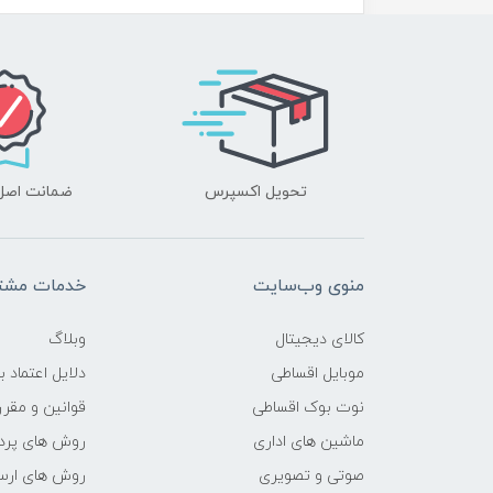
محدوده سرعت پردازنده
فرکانس پردازنده
حافظه Cache
تحویل اکسپرس
ضمانت اصل‌ب
حافظه ی رم
نوع حافظه RAM
منوی وب‌سایت
خدمات مشتر
نوع و باس رم
کالای دیجیتال
وبلاگ
حافظه دستگاه
موبایل اقساطی
دلایل اعتماد ب
نوت بوک اقساطی
قوانین و مقرر
نوع حافظه داخلی
ماشین های اداری
روش های پرد
صوتی و تصویری
روش های ارسا
پردازنده ی گرافیکی