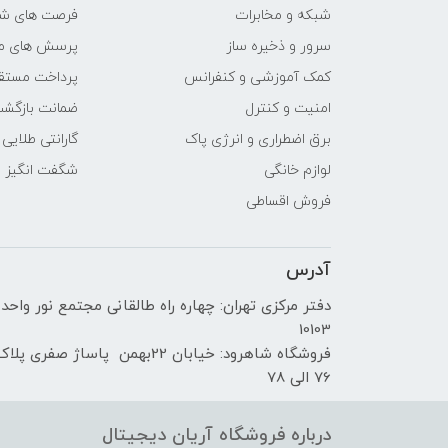
شبکه و مخابرات
فرصت های ش
سازنده پردازنده گرافیکی
سرور و ذخیره ساز
پرسش های مت
کمک آموزشی و کنفرانس
پرداخت مستق
حافظه اختصاصی پردازنده
امنیت و کنترل
ضمانت بازگش
گرافیکی
برق اضطراری و انرژی پاک
گارانتی طلایی
مشخصات صفحه نمایش
لوازم خانگی
شگفت انگیز
فروش اقساطی
اندازه صفحه نمایش
آدرس
نوع صفحه نمایش
دفتر مرکزی تهران: چهاره راه طالقانی مجتمع نور واحد
دقت صفحه نمایش
10103
فروشگاه شاهرود: خیابان 22بهمن پاساژ صفری پلا
صفحه نمایش مات
76 الی 78
صفحه نمایش لمسی
درباره فروشگاه آریان دیجیتال