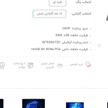
انتخاب رنگ:
نقره ای
انتخاب گارانتی:
18 ماه گارانتی اصلی
سری پردازنده: 1115G4
ظرفیت حافظه RAM: 8GB
مدل پردازنده گرافیکی: INTEGRATED
ظرفیت حافظه داخلی: 256GB M2 NVMe PCIe
امکان تحویل
۷ روز ضمانت
خرید اقساطی
اکسپرس
بازگشت