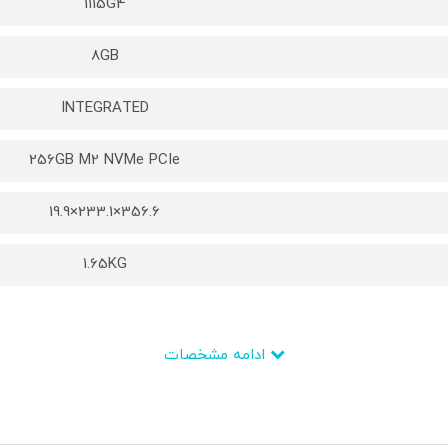
1115G4
8GB
INTEGRATED
256GB M2 NVMe PCIe
356.6×233.1×19.9
1.65KG
ادامه مشخصات
Core i3
Intel