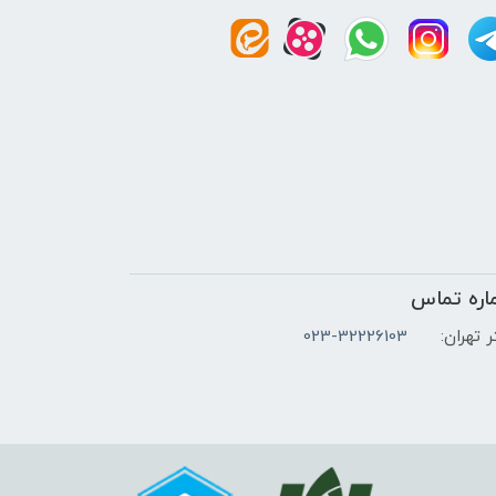
اره تماس
 تهران:
023-32226103