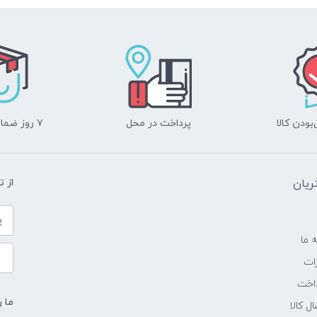
-
3.00 گیگا هرتز تا 4.1 گیگا هرتز
6 مگابایت
ودن کالا
پرداخت در محل
۷ روز ضمانت بازگشت
8GB
یان
از 
DDR4 3200MHz
---
ه ما
ات
SSD
اخت
ما ر
ل کالا