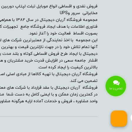
فروش نقدی و اقساطی انواع موبایل تبلت لپتاپ دوربین 
امکانات و سنسورها
مخابراتی سرور وUPS
مجموعه فروشگاه آ
درایو نوری
فناوری اطلاعات با هدف ایجاد فروشگاه جامع تجهیزات کالا
بصورت اقساط فعالیت خود را آغاز نمود.
توضیحات درایو نوری
این مجموعه با اخذ نمایندگی از معتبرترین شرکت های ار
آنها تمام تلاش خود را در جهت نازلترین قیمت و بهتر
دیجیتال با ایجاد طرح فروش اقساطی کوتاه و بلند مدت بر
وبکم
اقشار جامعه سعی در افزایش قدرت خرید مشتریان و همچن
بالاترین کیفیت را ایجاد کرده است.
مشخصات اسپیکر
فروشگاه آریان دیجیتال با تهیه کالاها از مبادی اصلی اصلا
تضمین می کند.
حسگر اثر انگشت
فروشگاه آریان دیجیتال با عقد قرارداد با شرکت های معت
تماس با ما
در کمترین زمان ممکن و با ایمنی کامل به دست شما مشت
بلوتوث
واحد مشاوره ، فروش و خدمات آماده ارایه هرگونه مشاوره
پورت ها و درگاه ارتباطی
کارت خوان