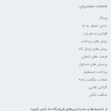
-
خدمات مشتریان
فرکانس پردازنده
وبلاگ
دلایل اعتماد به ما
1.3 گیگاهرتز تا 3.9 گیگاهرتز
قوانین و مقررات
حافظه Cache
روش های پرداخت
روش های ارسال کالا
4 مگابایت
فرصت های شغلی
پرسش های متداول
حافظه ی رم
پرداخت مستقیم
12GB
ضمانت بازگشت وجه
گارانتی طلایی
نوع حافظه RAM
شگفت انگیز
نوع و باس رم
از تخفیف‌ها و جدیدترین‌های فروشگاه ما باخبر شوید: