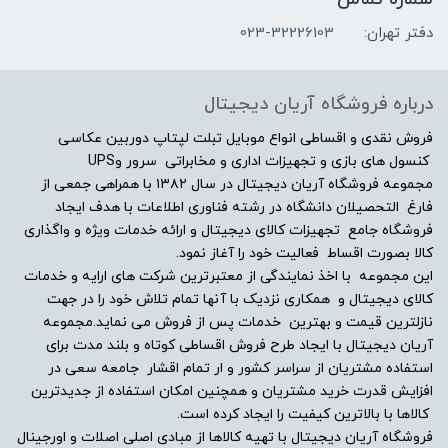
بدون حافظه‌ی گرافیکی مجزا
دفتر تهران:
023-32226103
مشخصات صفحه نمایش
درباره فروشگاه آریان دیجیتال
اندازه صفحه نمایش
فروش نقدی و اقساطی انواع موبایل تبلت لپتاپ دوربین عکاسی
کنسول های بازی و تجهیزات اداری و مخابراتی سرور وUPS
مجموعه فروشگاه آریان دیجیتال در سال ۱۳۸۲ با همراهی جمعی از
15.6"
فارغ التحصیلان دانشگاه در رشته فناوری اطلاعات با هدف ایجاد
فروشگاه جامع تجهیزات کالای دیجیتال و ارائه خدمات ویژه و واگذاری
نوع صفحه نمایش
کالا بصورت اقساط فعالیت خود را آغاز نمود.
این مجموعه با اخذ نمایندگی از معتبرترین شرکت های ارایه و خدمات
Full HD (1920×1080) TN
کالای دیجیتال و همکاری نزدیک با آنها تمام تلاش خود را در جهت
نازلترین قیمت و بهترین خدمات پس از فروش می نماید.مجموعه
دقت صفحه نمایش
آریان دیجیتال با ایجاد طرح فروش اقساطی کوتاه و بلند مدت برای
استفاده مشتریان از سراسر کشور و ار تمام اقشار جامعه سعی در
افزایش قدرت خرید مشتریان و همچنین امکان استفاده از جدیدترین
-
کالاها با بالاترین کیفیت را ایجاد کرده است.
فروشگاه آریان دیجیتال با تهیه کالاها از مبادی اصلی اصلات و اورجینال
صفحه نمایش مات