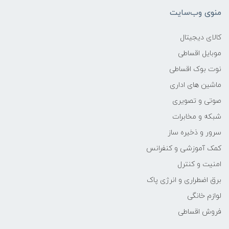
منوی وب‌سایت
وزن
کالای دیجیتال
-
موبایل اقساطی
نوت بوک اقساطی
پردازنده اصلی
ماشین های اداری
مدل پردازنده
صوتی و تصویری
شبکه و مخابرات
Core i3
سرور و ذخیره ساز
کمک آموزشی و کنفرانس
سازنده پردازنده
امنیت و کنترل
Intel
برق اضطراری و انرژی پاک
لوازم خانگی
محدوده سرعت پردازنده
فروش اقساطی