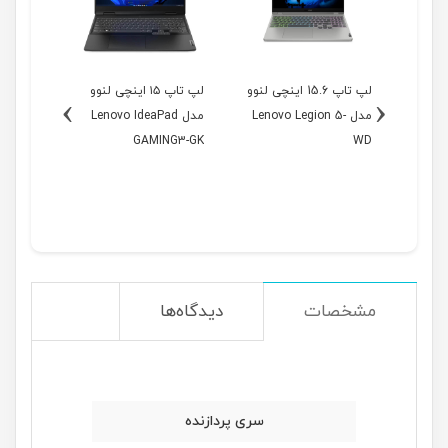
1 اینچی لنوو
لپ تاپ 15.6 اینچی لنوو
لپ تاپ ۱۵ اینچی لنوو
›
‹
Leno-
مدل Lenovo Legion 5-
مدل Lenovo IdeaPad
مدل
NG3-GL
GAMING3-GK
WD
مشخصات
دیدگاه‌ها
سری پردازنده