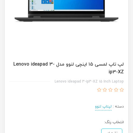
لپ تاپ لمسی ۱۵ اینچی لنوو مدل Lenovo ideapad 3-
ip3-XZ
Lenovo ideapad 3-ip3-XZ 15 Inch Laptop
دسته :
لپتاپ لنوو
انتخاب رنگ: