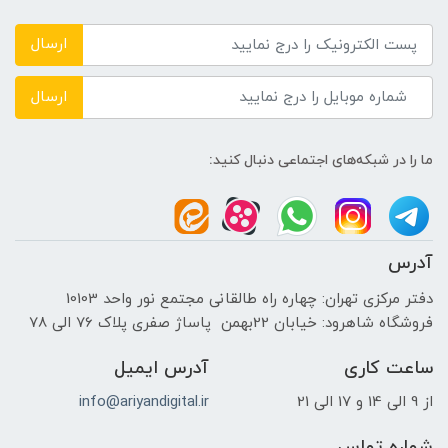
DDR4 2666 MHz
ارسال
حافظه دستگاه
ارسال
---
ما را در شبکه‌های اجتماعی دنبال کنید:
نوع حافظه داخلی
512GB SSD
آدرس
پردازنده ی گرافیکی
دفتر مرکزی تهران: چهاره راه طالقانی مجتمع نور واحد 10103
فروشگاه شاهرود: خیابان 22بهمن پاساژ صفری پلاک 76 الی 78
سازنده پردازنده گرافیکی
ساعت کاری
آدرس ایمیل
INTEL
از 9 الی 14 و 17 الی 21
info@ariyandigital.ir
حافظه اختصاصی پردازنده گرافیکی
شماره تماس