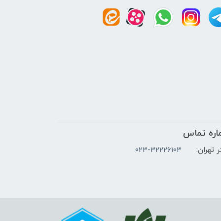
اره تماس
 تهران:
023-32226103