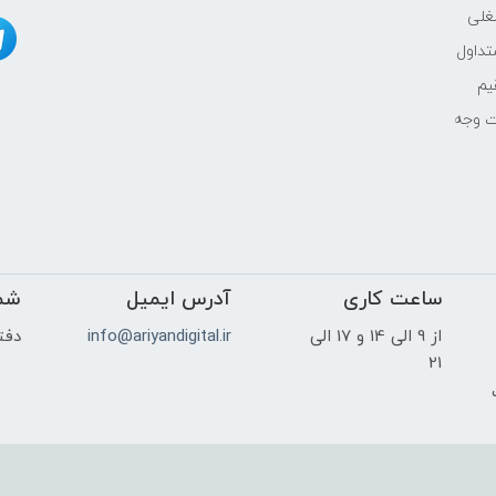
غلی
INTEL
داول
یم
بدون حافظه‌ی گرافیکی مجزا
ت وجه
15.6"
ساعت کاری
آدرس ایمیل
HD (1366×768) TN
شم
از 9 الی 14 و 17 الی
info@ariyandigital.ir
دفتر
-
21
ک
بله
خیر