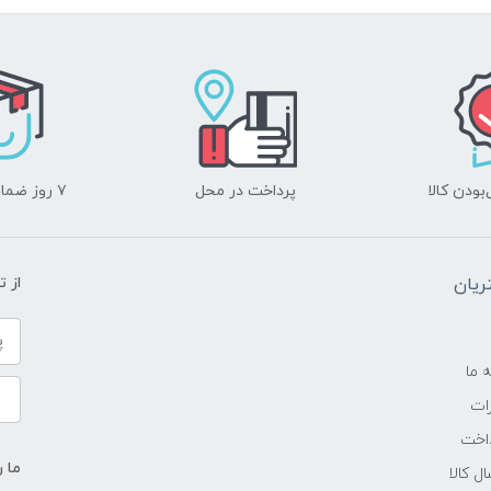
-
1.1 گیگاهرتز تا 3.1 گیگاهرتز
4 مگابایت
ودن کالا
پرداخت در محل
۷ روز ضمانت بازگشت
4GB
یان
از 
DDR4 2666 MHz
---
ه ما
ات
HDD
اخت
ما ر
ل کالا