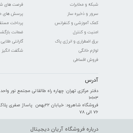
شبکه و مخابرات
فرصت های ش
سازنده پردازنده گرافیکی
سرور و ذخیره ساز
پرسش های مت
کمک آموزشی و کنفرانس
پرداخت مستق
حافظه اختصاصی پردازنده
امنیت و کنترل
ضمانت بازگش
گرافیکی
برق اضطراری و انرژی پاک
گارانتی طلایی
مشخصات صفحه نمایش
لوازم خانگی
شگفت انگیز
فروش اقساطی
اندازه صفحه نمایش
آدرس
نوع صفحه نمایش
دفتر مرکزی تهران: چهاره راه طالقانی مجتمع نور واحد
دقت صفحه نمایش
10103
فروشگاه شاهرود: خیابان 22بهمن پاساژ صفری پلا
صفحه نمایش مات
76 الی 78
صفحه نمایش لمسی
درباره فروشگاه آریان دیجیتال