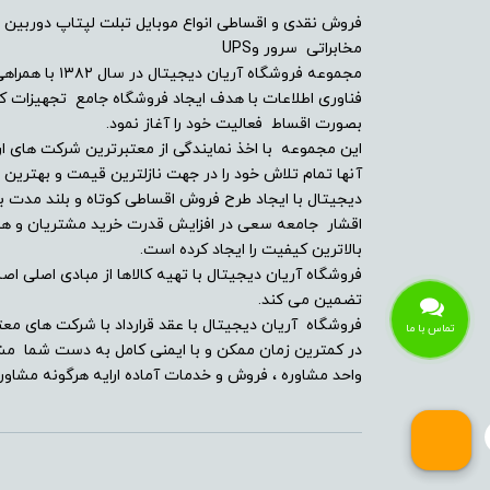
فروش نقدی و اقساطی انواع موبایل تبلت لپتاپ دوربین 
امکانات و سنسورها
مخابراتی سرور وUPS
مجموعه فروشگاه آ
درایو نوری
فناوری اطلاعات با هدف ایجاد فروشگاه جامع تجهیزات کالا
بصورت اقساط فعالیت خود را آغاز نمود.
توضیحات درایو نوری
این مجموعه با اخذ نمایندگی از معتبرترین شرکت های ار
آنها تمام تلاش خود را در جهت نازلترین قیمت و بهتر
دیجیتال با ایجاد طرح فروش اقساطی کوتاه و بلند مدت بر
وبکم
اقشار جامعه سعی در افزایش قدرت خرید مشتریان و همچن
بالاترین کیفیت را ایجاد کرده است.
مشخصات اسپیکر
فروشگاه آریان دیجیتال با تهیه کالاها از مبادی اصلی اصلا
تضمین می کند.
بلوتوث
فروشگاه آریان دیجیتال با عقد قرارداد با شرکت های معت
تماس با ما
در کمترین زمان ممکن و با ایمنی کامل به دست شما مشت
پورت ها و درگاه ارتباطی
واحد مشاوره ، فروش و خدمات آماده ارایه هرگونه مشاوره
حسگر اثر انگشت
کارت خوان