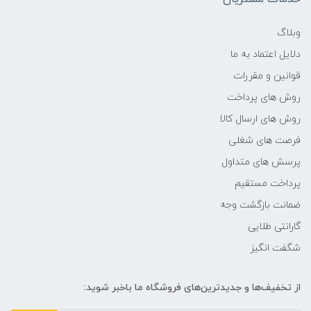
فرکانس پردازنده
وبلاگ
دلایل اعتماد به ما
1.2 گیگاهرتز تا 3.4 گیگاهرتز
قوانین و مقررات
حافظه Cache
روش های پرداخت
روش های ارسال کالا
4 مگابایت
فرصت های شغلی
پرسش های متداول
حافظه ی رم
پرداخت مستقیم
4GB
ضمانت بازگشت وجه
گارانتی طلایی
نوع حافظه RAM
شگفت انگیز
نوع و باس رم
از تخفیف‌ها و جدیدترین‌های فروشگاه ما باخبر شوید:
DDR4 2666 MHz