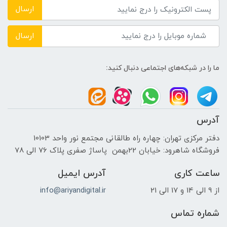
ارسال
حافظه دستگاه
ارسال
---
ما را در شبکه‌های اجتماعی دنبال کنید:
نوع حافظه داخلی
HDD
آدرس
پردازنده ی گرافیکی
دفتر مرکزی تهران: چهاره راه طالقانی مجتمع نور واحد 10103
فروشگاه شاهرود: خیابان 22بهمن پاساژ صفری پلاک 76 الی 78
سازنده پردازنده گرافیکی
ساعت کاری
آدرس ایمیل
INTEL
از 9 الی 14 و 17 الی 21
info@ariyandigital.ir
حافظه اختصاصی پردازنده گرافیکی
شماره تماس