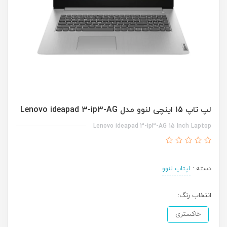
لپ تاپ ۱5 اینچی لنوو مدل Lenovo ideapad 3-ip3-AG
Lenovo ideapad 3-ip3-AG 15 Inch Laptop
دسته :
لپتاپ لنوو
انتخاب رنگ:
خاکستری