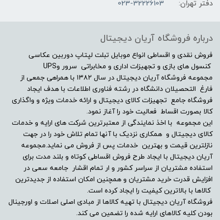
بدون حافظه‌ی گرافیکی مجزا
دفتر تهران:
023-32226103
مشخصات صفحه نمایش
درباره فروشگاه آریان دیجیتال
اندازه صفحه نمایش
فروش نقدی و اقساطی انواع موبایل تبلت لپتاپ دوربین عکاسی
کنسول های بازی و تجهیزات اداری و مخابراتی سرور وUPS
مجموعه فروشگاه آریان دیجیتال در سال ۱۳۸۲ با همراهی جمعی از
15.6"
فارغ التحصیلان دانشگاه در رشته فناوری اطلاعات با هدف ایجاد
فروشگاه جامع تجهیزات کالای دیجیتال و ارائه خدمات ویژه و واگذاری
نوع صفحه نمایش
کالا بصورت اقساط فعالیت خود را آغاز نمود.
این مجموعه با اخذ نمایندگی از معتبرترین شرکت های ارایه و خدمات
(HD (1366×768
کالای دیجیتال و همکاری نزدیک با آنها تمام تلاش خود را در جهت
نازلترین قیمت و بهترین خدمات پس از فروش می نماید.مجموعه
نرخ تصویر
آریان دیجیتال با ایجاد طرح فروش اقساطی کوتاه و بلند مدت برای
استفاده مشتریان از سراسر کشور و ار تمام اقشار جامعه سعی در
افزایش قدرت خرید مشتریان و همچنین امکان استفاده از جدیدترین
-
کالاها با بالاترین کیفیت را ایجاد کرده است.
فروشگاه آریان دیجیتال با تهیه کالاها از مبادی اصلی اصلات و اورجینال
صفحه نمایش مات
بودن کلیه کالاهای ارایه شده را تضمین می کند.