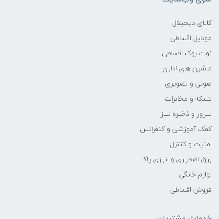
وزن
کالای دیجیتال
-
موبایل اقساطی
نوت بوک اقساطی
پردازنده اصلی
ماشین های اداری
مدل پردازنده
صوتی و تصویری
شبکه و مخابرات
Core i3
سرور و ذخیره ساز
کمک آموزشی و کنفرانس
سازنده پردازنده
امنیت و کنترل
Intel
برق اضطراری و انرژی پاک
لوازم خانگی
محدوده سرعت پردازنده
فروش اقساطی
-
خدمات مشتریان