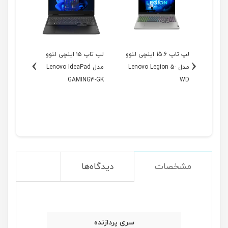
1 اینچی لنوو
لپ تاپ 15.6 اینچی لنوو
لپ تاپ ۱۵ اینچی لنوو
›
‹
Leno-
مدل Lenovo Legion 5-
مدل Lenovo IdeaPad
مدل
NG3-GL
GAMING3-GK
WD
مشخصات
دیدگاه‌ها
سری پردازنده