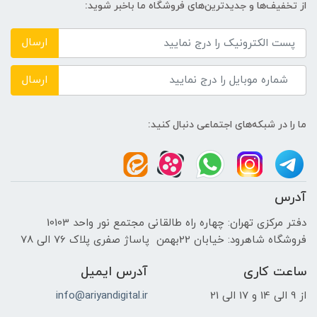
از تخفیف‌ها و جدیدترین‌های فروشگاه ما باخبر شوید:
NVIDIA
ارسال
حافظه اختصاصی پردازنده گرافیکی
ارسال
2GB
ما را در شبکه‌های اجتماعی دنبال کنید:
اندازه صفحه نمایش
15.6 اینچ
آدرس
نوع صفحه نمایش
دفتر مرکزی تهران: چهاره راه طالقانی مجتمع نور واحد 10103
فروشگاه شاهرود: خیابان 22بهمن پاساژ صفری پلاک 76 الی 78
TFT LED-backlit LCD
ساعت کاری
آدرس ایمیل
دقت صفحه نمایش
از 9 الی 14 و 17 الی 21
info@ariyandigital.ir
HD|1366x768