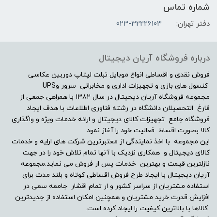
شماره تماس
دفتر تهران:
023-32226103
صفحه نمایش مات
بله
درباره فروشگاه آریان دیجیتال
صفحه نمایش لمسی
فروش نقدی و اقساطی انواع موبایل تبلت لپتاپ دوربین عکاسی
کنسول های بازی و تجهیزات اداری و مخابراتی سرور وUPS
مجموعه فروشگاه آریان دیجیتال در سال ۱۳۸۲ با همراهی جمعی از
خیر
فارغ التحصیلان دانشگاه در رشته فناوری اطلاعات با هدف ایجاد
فروشگاه جامع تجهیزات کالای دیجیتال و ارائه خدمات ویژه و واگذاری
درایو نوری
کالا بصورت اقساط فعالیت خود را آغاز نمود.
این مجموعه با اخذ نمایندگی از معتبرترین شرکت های ارایه و خدمات
DVD-RW
کالای دیجیتال و همکاری نزدیک با آنها تمام تلاش خود را در جهت
نازلترین قیمت و بهترین خدمات پس از فروش می نماید.مجموعه
توضیحات درایو نوری
آریان دیجیتال با ایجاد طرح فروش اقساطی کوتاه و بلند مدت برای
استفاده مشتریان از سراسر کشور و ار تمام اقشار جامعه سعی در
افزایش قدرت خرید مشتریان و همچنین امکان استفاده از جدیدترین
-
کالاها با بالاترین کیفیت را ایجاد کرده است.