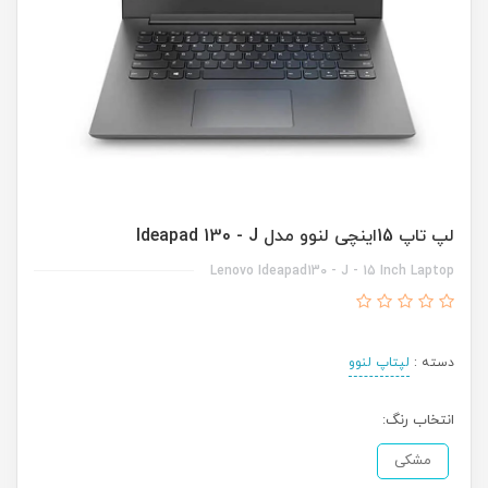
لپ تاپ 15اینچی لنوو مدل Ideapad 130 - J
Lenovo Ideapad130 - J - 15 Inch Laptop
دسته :
لپتاپ لنوو
انتخاب رنگ:
مشکی