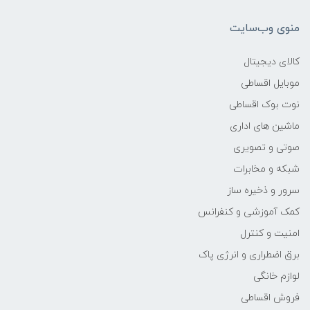
375.6x253.4x22.7 میلی‌متر
منوی وب‌سایت
وزن
کالای دیجیتال
2.1 کیلوگرم
موبایل اقساطی
نوت بوک اقساطی
مدل پردازنده
ماشین های اداری
8130U
صوتی و تصویری
شبکه و مخابرات
سازنده پردازنده
سرور و ذخیره ساز
کمک آموزشی و کنفرانس
Intel
امنیت و کنترل
محدوده سرعت پردازنده
برق اضطراری و انرژی پاک
لوازم خانگی
2.2 تا 2.5 گیگاهرتز
فروش اقساطی