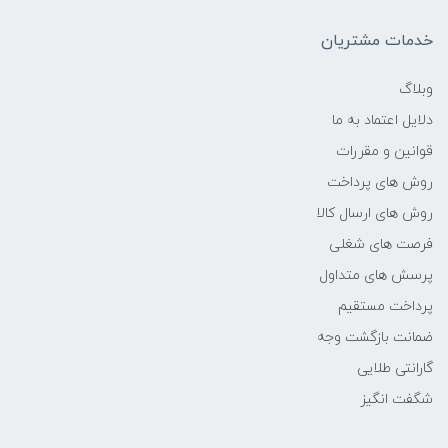
فرکانس پردازنده
خدمات مشتریان
2.2UP TO 3.4 GHz
وبلاگ
دلایل اعتماد به ما
حافظه Cache
قوانین و مقررات
4 مگابایت
روش های پرداخت
روش های ارسال کالا
نوع حافظه RAM
فرصت های شغلی
پرسش های متداول
DDR4
پرداخت مستقیم
نوع حافظه داخلی
ضمانت بازگشت وجه
گارانتی طلایی
هارد دیسک
شگفت انگیز
سازنده پردازنده گرافیکی