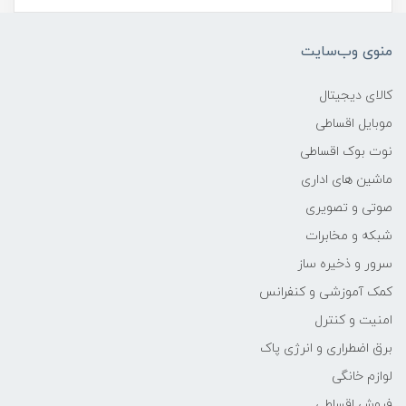
363x249x18 میلی‌متر
منوی وب‌سایت
وزن
کالای دیجیتال
1.8 کیلوگرم
موبایل اقساطی
نوت بوک اقساطی
مدل پردازنده
ماشین های اداری
1065G7
صوتی و تصویری
شبکه و مخابرات
سازنده پردازنده
سرور و ذخیره ساز
کمک آموزشی و کنفرانس
Intel
امنیت و کنترل
محدوده سرعت پردازنده
برق اضطراری و انرژی پاک
لوازم خانگی
2.8 گیگاهرتز و بیشتر
فروش اقساطی