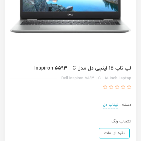
لپ تاپ 15 اینچی دل مدل Inspiron 5593 - C
Dell Inspiron 5593 - C - 15 inch Laptop
دسته :
لپتاپ دل
انتخاب رنگ:
نقره ای مات