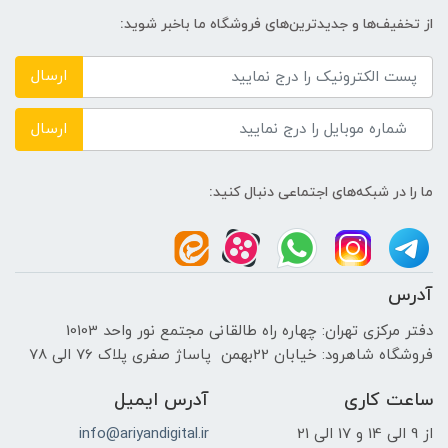
سازنده پردازنده گرافیکی
از تخفیف‌ها و جدیدترین‌های فروشگاه ما باخبر شوید:
NVIDIA
ارسال
حافظه اختصاصی پردازنده گرافیکی
ارسال
4GB
ما را در شبکه‌های اجتماعی دنبال کنید:
اندازه صفحه نمایش
15.6 اینچ
آدرس
نوع صفحه نمایش
دفتر مرکزی تهران: چهاره راه طالقانی مجتمع نور واحد 10103
فروشگاه شاهرود: خیابان 22بهمن پاساژ صفری پلاک 76 الی 78
IPS LED-backlit LCD
ساعت کاری
آدرس ایمیل
دقت صفحه نمایش
از 9 الی 14 و 17 الی 21
info@ariyandigital.ir