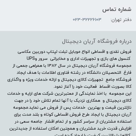
Full HD| 1920 x1080
شماره تماس
دفتر تهران:
023-32226103
صفحه نمایش مات
بله
درباره فروشگاه آریان دیجیتال
صفحه نمایش لمسی
فروش نقدی و اقساطی انواع موبایل تبلت لپتاپ دوربین عکاسی
کنسول های بازی و تجهیزات اداری و مخابراتی سرور وUPS
مجموعه فروشگاه آریان دیجیتال در سال ۱۳۸۲ با همراهی جمعی از
خیر
فارغ التحصیلان دانشگاه در رشته فناوری اطلاعات با هدف ایجاد
فروشگاه جامع تجهیزات کالای دیجیتال و ارائه خدمات ویژه و واگذاری
درایو نوری
کالا بصورت اقساط فعالیت خود را آغاز نمود.
این مجموعه با اخذ نمایندگی از معتبرترین شرکت های ارایه و خدمات
بدون درایو نوری
کالای دیجیتال و همکاری نزدیک با آنها تمام تلاش خود را در جهت
نازلترین قیمت و بهترین خدمات پس از فروش می نماید.مجموعه
توضیحات درایو نوری
آریان دیجیتال با ایجاد طرح فروش اقساطی کوتاه و بلند مدت برای
استفاده مشتریان از سراسر کشور و ار تمام اقشار جامعه سعی در
افزایش قدرت خرید مشتریان و همچنین امکان استفاده از جدیدترین
-
کالاها با بالاترین کیفیت را ایجاد کرده است.