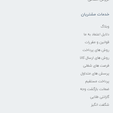
فرکانس پردازنده
خدمات مشتریان
1.3 تا 3.9 GHz
وبلاگ
دلایل اعتماد به ما
حافظه Cache
قوانین و مقررات
8 مگابایت
روش های پرداخت
روش های ارسال کالا
نوع حافظه RAM
فرصت های شغلی
پرسش های متداول
DDR4
پرداخت مستقیم
نوع حافظه داخلی
ضمانت بازگشت وجه
گارانتی طلایی
هارد دیسک
شگفت انگیز