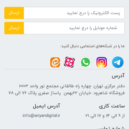
LPDDR4X 4266 MHz
ارسال
حافظه دستگاه
ارسال
---
ما را در شبکه‌های اجتماعی دنبال کنید:
نوع حافظه داخلی
SSD
آدرس
پردازنده ی گرافیکی
دفتر مرکزی تهران: چهاره راه طالقانی مجتمع نور واحد 10103
فروشگاه شاهرود: خیابان 22بهمن پاساژ صفری پلاک 76 الی 78
سازنده پردازنده گرافیکی
ساعت کاری
آدرس ایمیل
NVIDIA
از 9 الی 14 و 17 الی 21
info@ariyandigital.ir
حافظه اختصاصی پردازنده گرافیکی
شماره تماس