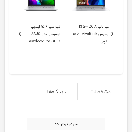
نچی
لپ تاپ K6500ZC-A
لپ تاپ ۱5.6 اینچی
›
‹
AS
ایسوس VivoBook ا ۱۵.۶
ایسوس مدل ASUS
Viv
اینچی
Vivobook Pro OLED
۱۶ اینچی
M3500QC-A
مشخصات
دیدگاه‌ها
سری پردازنده