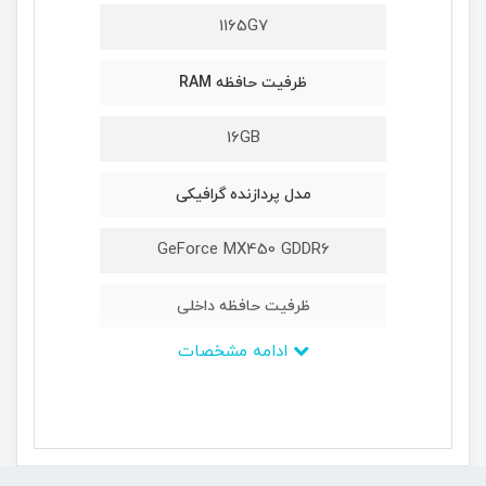
1165G7
ظرفیت حافظه RAM
16GB
مدل پردازنده گرافیکی
GeForce MX450 GDDR6
ظرفیت حافظه داخلی
ادامه مشخصات
1TB M2 NVMe PCIe
ابعاد
199 × 249 × 364 میلی‌متر