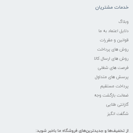
-
خدمات مشتریان
فرکانس پردازنده
وبلاگ
دلایل اعتماد به ما
2.8 گیگاهرتز تا 4.7 گیگاهرتز
قوانین و مقررات
حافظه Cache
روش های پرداخت
روش های ارسال کالا
12 مگابایت
فرصت های شغلی
پرسش های متداول
حافظه ی رم
پرداخت مستقیم
16GB
ضمانت بازگشت وجه
گارانتی طلایی
نوع حافظه RAM
شگفت انگیز
نوع و باس رم
از تخفیف‌ها و جدیدترین‌های فروشگاه ما باخبر شوید: