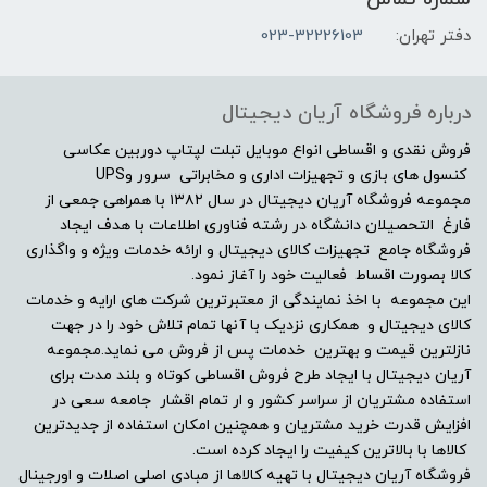
2GB
دفتر تهران:
023-32226103
مشخصات صفحه نمایش
درباره فروشگاه آریان دیجیتال
اندازه صفحه نمایش
فروش نقدی و اقساطی انواع موبایل تبلت لپتاپ دوربین عکاسی
کنسول های بازی و تجهیزات اداری و مخابراتی سرور وUPS
مجموعه فروشگاه آریان دیجیتال در سال ۱۳۸۲ با همراهی جمعی از
"14.0, 60Hz
فارغ التحصیلان دانشگاه در رشته فناوری اطلاعات با هدف ایجاد
فروشگاه جامع تجهیزات کالای دیجیتال و ارائه خدمات ویژه و واگذاری
نوع صفحه نمایش
کالا بصورت اقساط فعالیت خود را آغاز نمود.
این مجموعه با اخذ نمایندگی از معتبرترین شرکت های ارایه و خدمات
FHD IPS (1920×1080)
کالای دیجیتال و همکاری نزدیک با آنها تمام تلاش خود را در جهت
نازلترین قیمت و بهترین خدمات پس از فروش می نماید.مجموعه
178° wide-view technology
آریان دیجیتال با ایجاد طرح فروش اقساطی کوتاه و بلند مدت برای
استفاده مشتریان از سراسر کشور و ار تمام اقشار جامعه سعی در
افزایش قدرت خرید مشتریان و همچنین امکان استفاده از جدیدترین
دقت صفحه نمایش
کالاها با بالاترین کیفیت را ایجاد کرده است.
فروشگاه آریان دیجیتال با تهیه کالاها از مبادی اصلی اصلات و اورجینال
-