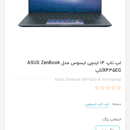
لپ تاپ ۱۴ اینچی ایسوس مدل ASUS ZenBook
UX435EGپ
ASUS ZenBook UX435EG 14 inch laptop
دسته :
لپ تاپ ایسوس
انتخاب رنگ: