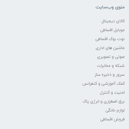
منوی وب‌سایت
وزن
کالای دیجیتال
1.45KG
موبایل اقساطی
نوت بوک اقساطی
پردازنده اصلی
ماشین های اداری
مدل پردازنده
صوتی و تصویری
شبکه و مخابرات
Core i7
سرور و ذخیره ساز
کمک آموزشی و کنفرانس
سازنده پردازنده
امنیت و کنترل
Intel
برق اضطراری و انرژی پاک
لوازم خانگی
محدوده سرعت پردازنده
فروش اقساطی