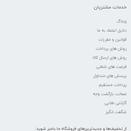
-
خدمات مشتریان
فرکانس پردازنده
وبلاگ
دلایل اعتماد به ما
2.8 گیگاهرتز تا 4.7 گیگاهرتز
قوانین و مقررات
حافظه Cache
روش های پرداخت
روش های ارسال کالا
12 مگابایت
فرصت های شغلی
پرسش های متداول
حافظه ی رم
پرداخت مستقیم
16GB
ضمانت بازگشت وجه
گارانتی طلایی
نوع حافظه RAM
شگفت انگیز
نوع و باس رم
از تخفیف‌ها و جدیدترین‌های فروشگاه ما باخبر شوید: