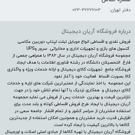
2GB
دفتر تهران:
023-32226103
مشخصات صفحه نمایش
درباره فروشگاه آریان دیجیتال
اندازه صفحه نمایش
فروش نقدی و اقساطی انواع موبایل تبلت لپتاپ دوربین عکاسی
کنسول های بازی و تجهیزات اداری و مخابراتی سرور وUPS
مجموعه فروشگاه آریان دیجیتال در سال ۱۳۸۲ با همراهی جمعی از
15.6"
فارغ التحصیلان دانشگاه در رشته فناوری اطلاعات با هدف ایجاد
فروشگاه جامع تجهیزات کالای دیجیتال و ارائه خدمات ویژه و واگذاری
نوع صفحه نمایش
کالا بصورت اقساط فعالیت خود را آغاز نمود.
این مجموعه با اخذ نمایندگی از معتبرترین شرکت های ارایه و خدمات
FHD (1920×1080) IPS
کالای دیجیتال و همکاری نزدیک با آنها تمام تلاش خود را در جهت
نازلترین قیمت و بهترین خدمات پس از فروش می نماید.مجموعه
دقت صفحه نمایش
آریان دیجیتال با ایجاد طرح فروش اقساطی کوتاه و بلند مدت برای
استفاده مشتریان از سراسر کشور و ار تمام اقشار جامعه سعی در
افزایش قدرت خرید مشتریان و همچنین امکان استفاده از جدیدترین
-
کالاها با بالاترین کیفیت را ایجاد کرده است.
فروشگاه آریان دیجیتال با تهیه کالاها از مبادی اصلی اصلات و اورجینال
صفحه نمایش مات