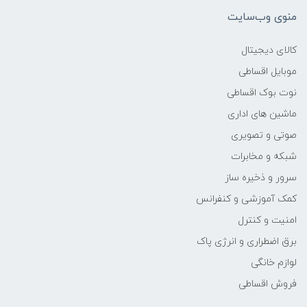
منوی وب‌سایت
وزن
کالای دیجیتال
1.8
موبایل اقساطی
نوت بوک اقساطی
پردازنده اصلی
ماشین های اداری
مدل پردازنده
صوتی و تصویری
شبکه و مخابرات
Core i7
سرور و ذخیره ساز
کمک آموزشی و کنفرانس
سازنده پردازنده
امنیت و کنترل
Intel
برق اضطراری و انرژی پاک
لوازم خانگی
محدوده سرعت پردازنده
فروش اقساطی