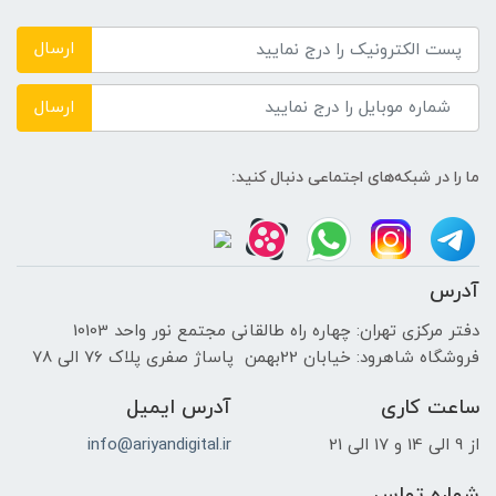
DDR4 3200MHz
ارسال
حافظه دستگاه
ارسال
---
ما را در شبکه‌های اجتماعی دنبال کنید:
نوع حافظه داخلی
SSD
آدرس
پردازنده ی گرافیکی
دفتر مرکزی تهران: چهاره راه طالقانی مجتمع نور واحد 10103
فروشگاه شاهرود: خیابان 22بهمن پاساژ صفری پلاک 76 الی 78
سازنده پردازنده گرافیکی
ساعت کاری
آدرس ایمیل
NVIDIA
از 9 الی 14 و 17 الی 21
info@ariyandigital.ir
حافظه اختصاصی پردازنده گرافیکی
شماره تماس