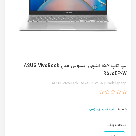
لپ تاپ ۱5.6 اینچی ایسوس مدل ASUS VivoBook
R565EP-W
ASUS VivoBook R565EP-W 15.6 inch laptop
دسته :
لپ تاپ ایسوس
انتخاب رنگ: