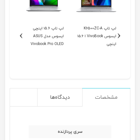
نچی
لپ تاپ K6500ZC-A
لپ تاپ ۱5.6 اینچی
›
‹
AS
ایسوس VivoBook ا ۱۵.۶
ایسوس مدل ASUS
Viv
اینچی
Vivobook Pro OLED
۱۶ اینچی
M3500QC-A
مشخصات
دیدگاه‌ها
سری پردازنده