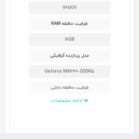
1165G7
ظرفیت حافظه RAM
16GB
مدل پردازنده گرافیکی
Geforce MX330 GDDR5
ظرفیت حافظه داخلی
ادامه مشخصات
1TB
ابعاد
360*234.9*19.9 میلی متر