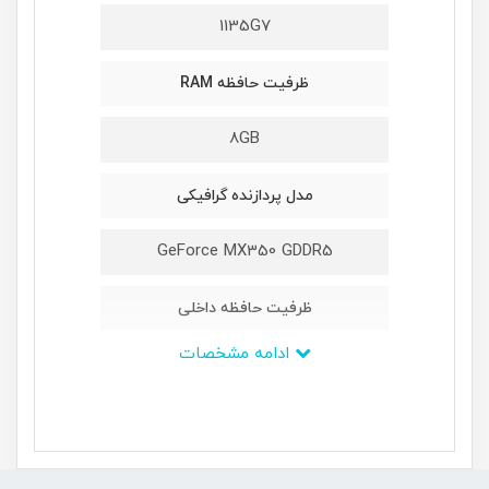
1135G7
ظرفیت حافظه RAM
8GB
مدل پردازنده گرافیکی
GeForce MX350 GDDR5
ظرفیت حافظه داخلی
ادامه مشخصات
512GB M2 NVMe PCIe SSD
ابعاد
-