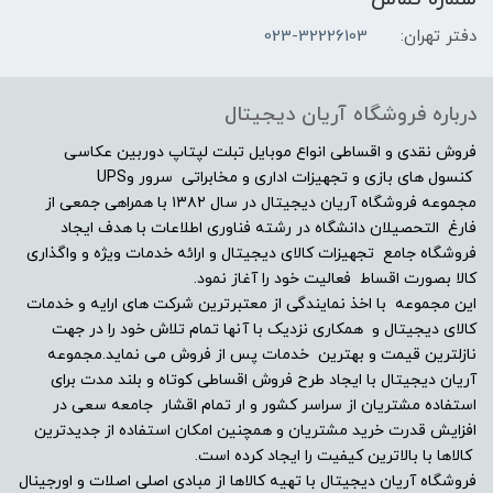
2GB
دفتر تهران:
023-32226103
مشخصات صفحه نمایش
درباره فروشگاه آریان دیجیتال
اندازه صفحه نمایش
فروش نقدی و اقساطی انواع موبایل تبلت لپتاپ دوربین عکاسی
کنسول های بازی و تجهیزات اداری و مخابراتی سرور وUPS
مجموعه فروشگاه آریان دیجیتال در سال ۱۳۸۲ با همراهی جمعی از
15.6"
فارغ التحصیلان دانشگاه در رشته فناوری اطلاعات با هدف ایجاد
فروشگاه جامع تجهیزات کالای دیجیتال و ارائه خدمات ویژه و واگذاری
نوع صفحه نمایش
کالا بصورت اقساط فعالیت خود را آغاز نمود.
این مجموعه با اخذ نمایندگی از معتبرترین شرکت های ارایه و خدمات
Full HD (1080 × 1920)
کالای دیجیتال و همکاری نزدیک با آنها تمام تلاش خود را در جهت
نازلترین قیمت و بهترین خدمات پس از فروش می نماید.مجموعه
دقت صفحه نمایش
آریان دیجیتال با ایجاد طرح فروش اقساطی کوتاه و بلند مدت برای
استفاده مشتریان از سراسر کشور و ار تمام اقشار جامعه سعی در
افزایش قدرت خرید مشتریان و همچنین امکان استفاده از جدیدترین
-
کالاها با بالاترین کیفیت را ایجاد کرده است.
فروشگاه آریان دیجیتال با تهیه کالاها از مبادی اصلی اصلات و اورجینال
صفحه نمایش مات