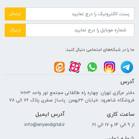
DDR4 3200MHz
ارسال
حافظه دستگاه
ارسال
---
ما را در شبکه‌های اجتماعی دنبال کنید:
نوع حافظه داخلی
512GB M2 NVMe PCIe SSD
آدرس
پردازنده ی گرافیکی
دفتر مرکزی تهران: چهاره راه طالقانی مجتمع نور واحد 10103
فروشگاه شاهرود: خیابان 22بهمن پاساژ صفری پلاک 76 الی 78
سازنده پردازنده گرافیکی
ساعت کاری
آدرس ایمیل
NVIDIA
از 9 الی 14 و 17 الی 21
info@ariyandigital.ir
حافظه اختصاصی پردازنده گرافیکی
شماره تماس