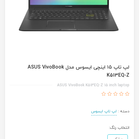
لپ تاپ ۱۵ اینچی ایسوس مدل ASUS VivoBook
K513EQ-Z
ASUS VivoBook K513EQ-Z 15 inch laptop
دسته :
لپ تاپ ایسوس
انتخاب رنگ: