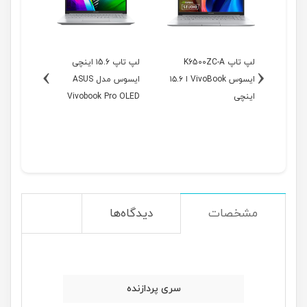
نچی
لپ تاپ K6500ZC-A
لپ تاپ ۱5.6 اینچی
›
‹
AS
ایسوس VivoBook ا ۱۵.۶
ایسوس مدل ASUS
Viv
اینچی
Vivobook Pro OLED
۱۶ اینچی
M3500QC-A
مشخصات
دیدگاه‌ها
سری پردازنده