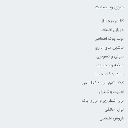
منوی وب‌سایت
وزن
کالای دیجیتال
-
موبایل اقساطی
نوت بوک اقساطی
پردازنده اصلی
ماشین های اداری
مدل پردازنده
صوتی و تصویری
شبکه و مخابرات
Core i5
سرور و ذخیره ساز
کمک آموزشی و کنفرانس
سازنده پردازنده
امنیت و کنترل
Intel
برق اضطراری و انرژی پاک
لوازم خانگی
محدوده سرعت پردازنده
فروش اقساطی