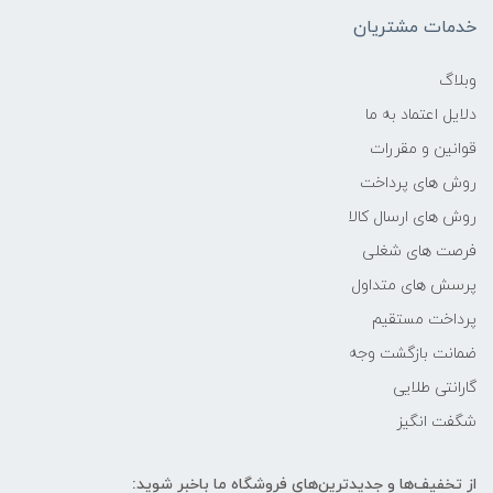
-
خدمات مشتریان
فرکانس پردازنده
وبلاگ
دلایل اعتماد به ما
2.4 گیگاهرتز تا 4.2 گیگاهرتز
قوانین و مقررات
حافظه Cache
روش های پرداخت
روش های ارسال کالا
8 مگابایت
فرصت های شغلی
پرسش های متداول
حافظه ی رم
پرداخت مستقیم
8GB
ضمانت بازگشت وجه
گارانتی طلایی
نوع حافظه RAM
شگفت انگیز
نوع و باس رم
از تخفیف‌ها و جدیدترین‌های فروشگاه ما باخبر شوید: