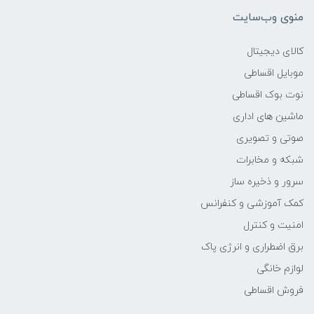
منوی وب‌سایت
وزن
کالای دیجیتال
1.8
موبایل اقساطی
نوت بوک اقساطی
پردازنده اصلی
ماشین های اداری
مدل پردازنده
صوتی و تصویری
شبکه و مخابرات
Core i7
سرور و ذخیره ساز
کمک آموزشی و کنفرانس
سازنده پردازنده
امنیت و کنترل
Intel
برق اضطراری و انرژی پاک
لوازم خانگی
محدوده سرعت پردازنده
فروش اقساطی