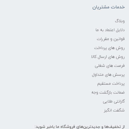
-
خدمات مشتریان
فرکانس پردازنده
وبلاگ
دلایل اعتماد به ما
2.8 گیگاهرتز تا 4.7 گیگاهرتز
قوانین و مقررات
حافظه Cache
روش های پرداخت
روش های ارسال کالا
12 مگابایت
فرصت های شغلی
پرسش های متداول
حافظه ی رم
پرداخت مستقیم
8GB
ضمانت بازگشت وجه
گارانتی طلایی
نوع حافظه RAM
شگفت انگیز
نوع و باس رم
از تخفیف‌ها و جدیدترین‌های فروشگاه ما باخبر شوید: