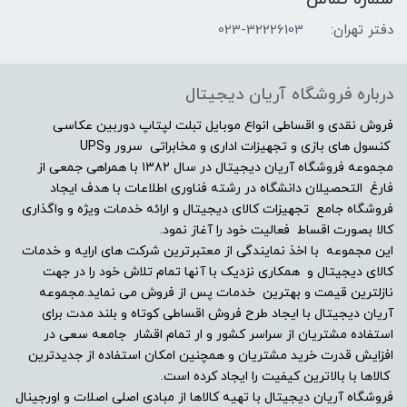
2GB
دفتر تهران:
023-32226103
مشخصات صفحه نمایش
درباره فروشگاه آریان دیجیتال
اندازه صفحه نمایش
فروش نقدی و اقساطی انواع موبایل تبلت لپتاپ دوربین عکاسی
کنسول های بازی و تجهیزات اداری و مخابراتی سرور وUPS
مجموعه فروشگاه آریان دیجیتال در سال ۱۳۸۲ با همراهی جمعی از
"15.6
فارغ التحصیلان دانشگاه در رشته فناوری اطلاعات با هدف ایجاد
فروشگاه جامع تجهیزات کالای دیجیتال و ارائه خدمات ویژه و واگذاری
نوع صفحه نمایش
کالا بصورت اقساط فعالیت خود را آغاز نمود.
این مجموعه با اخذ نمایندگی از معتبرترین شرکت های ارایه و خدمات
Full HD (1920×1080) Wide View
کالای دیجیتال و همکاری نزدیک با آنها تمام تلاش خود را در جهت
نازلترین قیمت و بهترین خدمات پس از فروش می نماید.مجموعه
دقت صفحه نمایش
آریان دیجیتال با ایجاد طرح فروش اقساطی کوتاه و بلند مدت برای
استفاده مشتریان از سراسر کشور و ار تمام اقشار جامعه سعی در
افزایش قدرت خرید مشتریان و همچنین امکان استفاده از جدیدترین
-
کالاها با بالاترین کیفیت را ایجاد کرده است.
فروشگاه آریان دیجیتال با تهیه کالاها از مبادی اصلی اصلات و اورجینال
صفحه نمایش مات