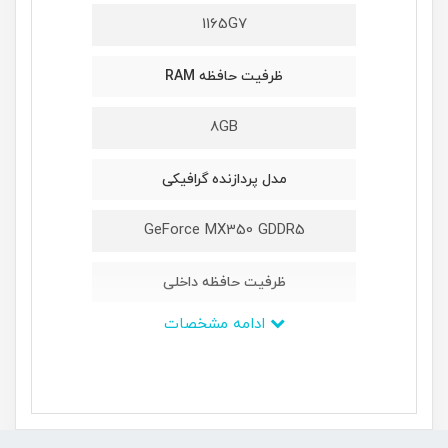
1165G7
ظرفیت حافظه RAM
8GB
مدل پردازنده گرافیکی
GeForce MX350 GDDR5
ظرفیت حافظه داخلی
ادامه مشخصات
512GB M2 NVMe PCIe
ابعاد
17.9*235*359mm