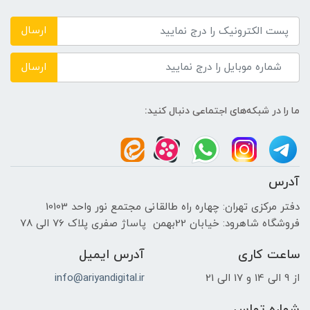
DDR4 3200MHz
ارسال
حافظه دستگاه
ارسال
---
ما را در شبکه‌های اجتماعی دنبال کنید:
نوع حافظه داخلی
SSD
آدرس
پردازنده ی گرافیکی
دفتر مرکزی تهران: چهاره راه طالقانی مجتمع نور واحد 10103
فروشگاه شاهرود: خیابان 22بهمن پاساژ صفری پلاک 76 الی 78
سازنده پردازنده گرافیکی
ساعت کاری
آدرس ایمیل
NVIDIA
از 9 الی 14 و 17 الی 21
info@ariyandigital.ir
حافظه اختصاصی پردازنده گرافیکی
شماره تماس