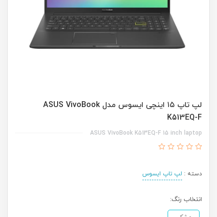
لپ تاپ ۱۵ اینچی ایسوس مدل ASUS VivoBook
K513EQ-F
ASUS VivoBook K513EQ-F 15 inch laptop
دسته :
لپ تاپ ایسوس
انتخاب رنگ: