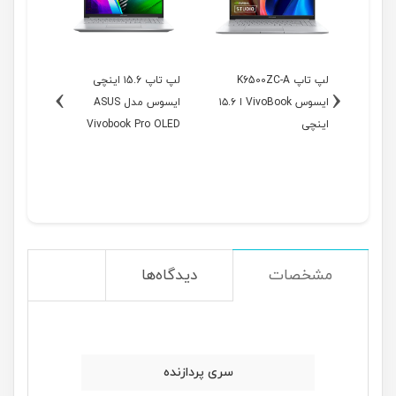
نچی
لپ تاپ K6500ZC-A
لپ تاپ ۱5.6 اینچی
›
‹
AS
ایسوس VivoBook ا ۱۵.۶
ایسوس مدل ASUS
Viv
اینچی
Vivobook Pro OLED
۱۶ اینچی
M3500QC-A
مشخصات
دیدگاه‌ها
سری پردازنده