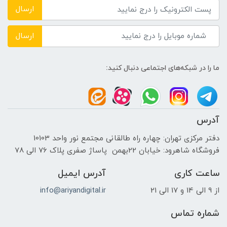
ارسال
---
ارسال
نوع حافظه داخلی
ما را در شبکه‌های اجتماعی دنبال کنید:
SSD
پردازنده ی گرافیکی
آدرس
سازنده پردازنده گرافیکی
دفتر مرکزی تهران: چهاره راه طالقانی مجتمع نور واحد 10103
فروشگاه شاهرود: خیابان 22بهمن پاساژ صفری پلاک 76 الی 78
NVIDIA
ساعت کاری
آدرس ایمیل
حافظه اختصاصی پردازنده گرافیکی
از 9 الی 14 و 17 الی 21
info@ariyandigital.ir
8GB GDDR6
شماره تماس