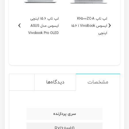
نچی
لپ تاپ K6500ZC-A
لپ تاپ ۱5.6 اینچی
›
‹
AS
ایسوس VivoBook ا ۱۵.۶
ایسوس مدل ASUS
Viv
اینچی
Vivobook Pro OLED
۱۶ اینچی
M3500QC-A
مشخصات
دیدگاه‌ها
سری پردازنده
R7(6800H)