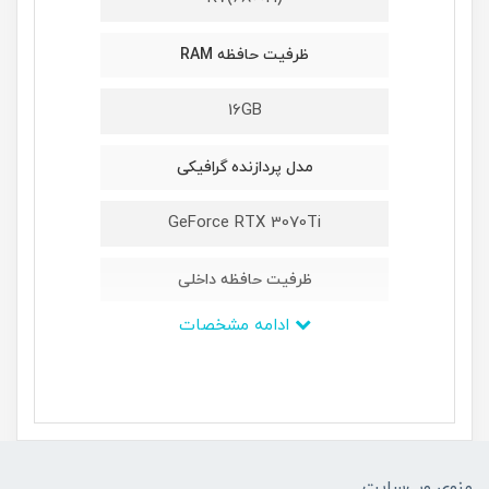
ظرفیت حافظه RAM
16GB
مدل پردازنده گرافیکی
GeForce RTX 3070Ti
ظرفیت حافظه داخلی
ادامه مشخصات
1TB
ابعاد
394*264*25 میلیمتر
منوی وب‌سایت