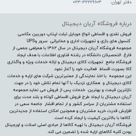
دفتر تهران:
023-32226103
مشخصات صفحه نمایش
اندازه صفحه نمایش
درباره فروشگاه آریان دیجیتال
"17.3
فروش نقدی و اقساطی انواع موبایل تبلت لپتاپ دوربین عکاسی
کنسول های بازی و تجهیزات اداری و مخابراتی سرور وUPS
مجموعه فروشگاه آریان دیجیتال در سال ۱۳۸۲ با همراهی جمعی از
نوع صفحه نمایش
فارغ التحصیلان دانشگاه در رشته فناوری اطلاعات با هدف ایجاد
فروشگاه جامع تجهیزات کالای دیجیتال و ارائه خدمات ویژه و واگذاری
FHD 1920 1080 / IPS
کالا بصورت اقساط فعالیت خود را آغاز نمود.
این مجموعه با اخذ نمایندگی از معتبرترین شرکت های ارایه و خدمات
نرخ تصویر
کالای دیجیتال و همکاری نزدیک با آنها تمام تلاش خود را در جهت
نازلترین قیمت و بهترین خدمات پس از فروش می نماید.مجموعه
144 هرتز
آریان دیجیتال با ایجاد طرح فروش اقساطی کوتاه و بلند مدت برای
استفاده مشتریان از سراسر کشور و ار تمام اقشار جامعه سعی در
افزایش قدرت خرید مشتریان و همچنین امکان استفاده از جدیدترین
صفحه نمایش مات
کالاها با بالاترین کیفیت را ایجاد کرده است.
فروشگاه آریان دیجیتال با تهیه کالاها از مبادی اصلی اصلات و اورجینال
بله
بودن کلیه کالاهای ارایه شده را تضمین می کند.