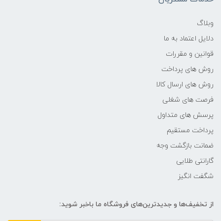
2.3 گیگاهرتز تا 4.7 گیگاهرتز
وبلاگ
دلایل اعتماد به ما
حافظه Cache
قوانین و مقررات
16 مگابایت
روش های پرداخت
روش های ارسال کالا
حافظه ی رم
فرصت های شغلی
پرسش های متداول
8 گیگابایت
پرداخت مستقیم
نوع حافظه RAM
ضمانت بازگشت وجه
گارانتی طلایی
نوع و باس رم
شگفت انگیز
DDR5 4800MHz
از تخفیف‌ها و جدیدترین‌های فروشگاه ما باخبر شوید:
حافظه دستگاه