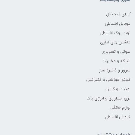
وزن
کالای دیجیتال
2.60KG
موبایل اقساطی
نوت بوک اقساطی
پردازنده اصلی
ماشین های اداری
(6800H)
صوتی و تصویری
شبکه و مخابرات
سازنده پردازنده
سرور و ذخیره ساز
کمک آموزشی و کنفرانس
AMD
امنیت و کنترل
محدوده سرعت پردازنده
برق اضطراری و انرژی پاک
لوازم خانگی
-
فروش اقساطی
فرکانس پردازنده
خدمات مشتریان