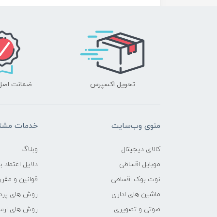
محدوده سرعت پردازنده
فرکانس پردازنده
حافظه Cache
تحویل اکسپرس
ضمانت اصل‌ب
حافظه ی رم
نوع حافظه RAM
منوی وب‌سایت
خدمات مشتر
نوع و باس رم
کالای دیجیتال
وبلاگ
حافظه دستگاه
موبایل اقساطی
دلایل اعتماد ب
نوت بوک اقساطی
قوانین و مقرر
نوع حافظه داخلی
ماشین های اداری
روش های پرد
صوتی و تصویری
روش های ارسا
پردازنده ی گرافیکی