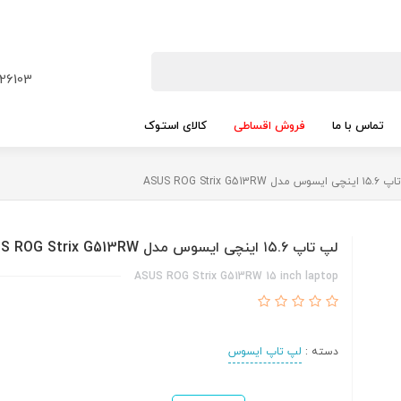
26103
تماس با ما
فروش اقساطی
کالای استوک
 مدل ASUS ROG Strix G513RW
لپ تاپ ۱۵.۶ اینچی ایسوس مدل ASUS ROG Strix G513RW
ASUS ROG Strix G513RW 15 inch laptop
دسته :
لپ تاپ ایسوس