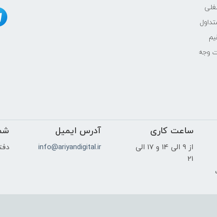
غلی
NVIDIA
داول
یم
8GB
ت وجه
15.6"
ساعت کاری
آدرس ایمیل
2K (2560×1440)
شم
از 9 الی 14 و 17 الی
info@ariyandigital.ir
دفتر
-
21
ک
بله
خیر