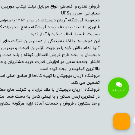
فروش نقدی و اقساطی انواع موبایل تبلت لپتاپ دوربین 
امکانات و سنسورها
مخابراتی سرور وUPS
مجموعه فروشگاه آ
درایو نوری
فناوری اطلاعات با هدف ایجاد فروشگاه جامع تجهیزات کالا
بصورت اقساط فعالیت خود را آغاز نمود.
توضیحات درایو نوری
این مجموعه با اخذ نمایندگی از معتبرترین شرکت های ار
آنها تمام تلاش خود را در جهت نازلترین قیمت و بهتر
دیجیتال با ایجاد طرح فروش اقساطی کوتاه و بلند مدت بر
وبکم
اقشار جامعه سعی در افزایش قدرت خرید مشتریان و همچن
بالاترین کیفیت را ایجاد کرده است.
مشخصات اسپیکر
فروشگاه آریان دیجیتال با تهیه کالاها از مبادی اصلی اصلا
تضمین می کند.
حسگر اثر انگشت
فروشگاه آریان دیجیتال با عقد قرارداد با شرکت های معت
تماس با ما
در کمترین زمان ممکن و با ایمنی کامل به دست شما مشت
بلوتوث
واحد مشاوره ، فروش و خدمات آماده ارایه هرگونه مشاوره
پورت ها و درگاه ارتباطی
کارت خوان