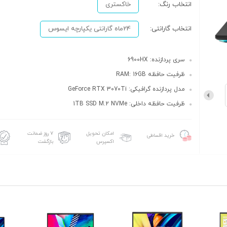
انتخاب رنگ:
خاکستری
انتخاب گارانتی:
24ماه گارانتی یکپارچه ایسوس
سری پردازنده: 6900HX
ظرفیت حافظه RAM: 16GB
مدل پردازنده گرافیکی: GeForce RTX 3070Ti
ظرفیت حافظه داخلی: 1TB SSD M.2 NVMe
امکان تحویل
۷ روز ضمانت
خرید اقساطی
اکسپرس
بازگشت