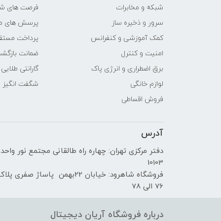
شبکه و مخابرات
فرصت های ش
سازنده پردازنده گرافیکی
سرور و ذخیره ساز
پرسش های مت
کمک آموزشی و کنفرانس
پرداخت مستق
حافظه اختصاصی پردازنده
امنیت و کنترل
ضمانت بازگش
گرافیکی
برق اضطراری و انرژی پاک
گارانتی طلایی
مشخصات صفحه نمایش
لوازم خانگی
شگفت انگیز
فروش اقساطی
اندازه صفحه نمایش
آدرس
نوع صفحه نمایش
دفتر مرکزی تهران: چهاره راه طالقانی مجتمع نور واحد
دقت صفحه نمایش
10103
فروشگاه شاهرود: خیابان 22بهمن پاساژ صفری پلا
صفحه نمایش مات
76 الی 78
صفحه نمایش لمسی
درباره فروشگاه آریان دیجیتال