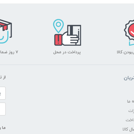
-
3.3گیگاهرتز تا 4.9گیگاهرتز
16 مگابایت
ودن کالا
پرداخت در محل
۷ روز ضمانت بازگشت
16GB
یان
از 
DDR5 4800MHz
---
ه ما
ات
SSD
اخت
ما ر
ل کالا