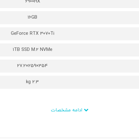
6900HX
16GB
GeForce RTX 3070Ti
1TB SSD M.2 NVMe
354×259×27.2
2.3 kg
ادامه مشخصات
Ryzen 9
AMD