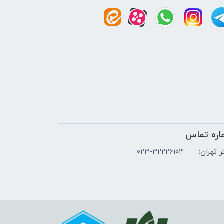
اره تماس
 تهران:
023-32226103