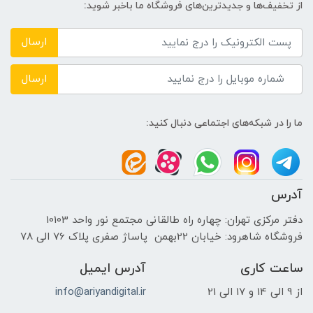
از تخفیف‌ها و جدیدترین‌های فروشگاه ما باخبر شوید:
-
ارسال
حافظه دستگاه
ارسال
---
ما را در شبکه‌های اجتماعی دنبال کنید:
نوع حافظه داخلی
1TB M2 NVMe PCIe SSD
آدرس
پردازنده ی گرافیکی
دفتر مرکزی تهران: چهاره راه طالقانی مجتمع نور واحد 10103
فروشگاه شاهرود: خیابان 22بهمن پاساژ صفری پلاک 76 الی 78
سازنده پردازنده گرافیکی
ساعت کاری
آدرس ایمیل
NVIDIA
از 9 الی 14 و 17 الی 21
info@ariyandigital.ir
حافظه اختصاصی پردازنده گرافیکی