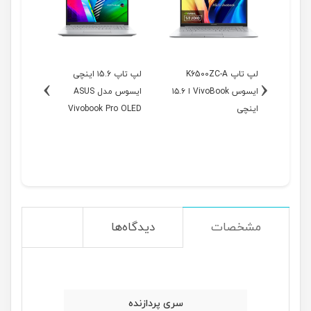
نچی
لپ تاپ K6500ZC-A
لپ تاپ ۱5.6 اینچی
›
‹
AS
ایسوس VivoBook ا ۱۵.۶
ایسوس مدل ASUS
Viv
اینچی
Vivobook Pro OLED
۱۶ اینچی
M3500QC-A
مشخصات
دیدگاه‌ها
سری پردازنده