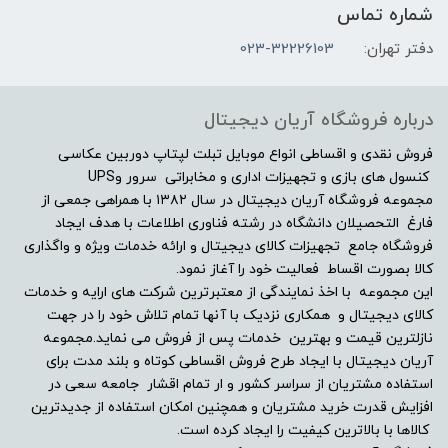
شماره تماس
4GB
دفتر تهران:
023-32226103
مشخصات صفحه نمایش
درباره فروشگاه آریان دیجیتال
اندازه صفحه نمایش
فروش نقدی و اقساطی انواع موبایل تبلت لپتاپ دوربین عکاسی
کنسول های بازی و تجهیزات اداری و مخابراتی سرور وUPS
مجموعه فروشگاه آریان دیجیتال در سال ۱۳۸۲ با همراهی جمعی از
16"
فارغ التحصیلان دانشگاه در رشته فناوری اطلاعات با هدف ایجاد
فروشگاه جامع تجهیزات کالای دیجیتال و ارائه خدمات ویژه و واگذاری
نوع صفحه نمایش
کالا بصورت اقساط فعالیت خود را آغاز نمود.
این مجموعه با اخذ نمایندگی از معتبرترین شرکت های ارایه و خدمات
WUXGA 1920×1200
کالای دیجیتال و همکاری نزدیک با آنها تمام تلاش خود را در جهت
نازلترین قیمت و بهترین خدمات پس از فروش می نماید.مجموعه
دقت صفحه نمایش
آریان دیجیتال با ایجاد طرح فروش اقساطی کوتاه و بلند مدت برای
استفاده مشتریان از سراسر کشور و ار تمام اقشار جامعه سعی در
افزایش قدرت خرید مشتریان و همچنین امکان استفاده از جدیدترین
-
کالاها با بالاترین کیفیت را ایجاد کرده است.