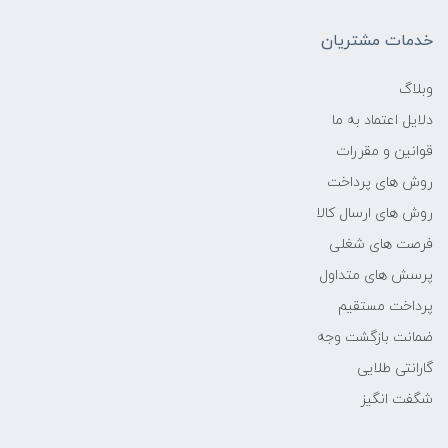
-
خدمات مشتریان
فرکانس پردازنده
وبلاگ
دلایل اعتماد به ما
2.5GHz Up to 5.0GHz
قوانین و مقررات
حافظه Cache
روش های پرداخت
روش های ارسال کالا
24 مگابایت
فرصت های شغلی
پرسش های متداول
حافظه ی رم
پرداخت مستقیم
16GB
ضمانت بازگشت وجه
گارانتی طلایی
نوع حافظه RAM
شگفت انگیز
نوع و باس رم