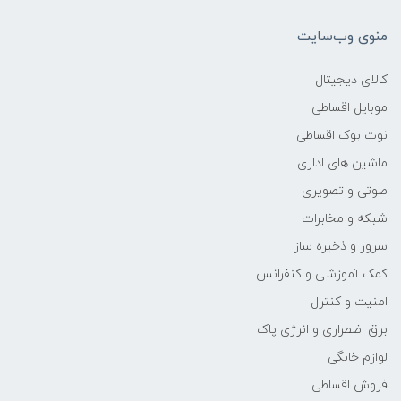
302*204*12
منوی وب‌سایت
وزن
کالای دیجیتال
1.18kg
موبایل اقساطی
نوت بوک اقساطی
پردازنده اصلی
ماشین های اداری
مدل پردازنده
صوتی و تصویری
شبکه و مخابرات
Core i9
سرور و ذخیره ساز
کمک آموزشی و کنفرانس
سازنده پردازنده
امنیت و کنترل
Intel
برق اضطراری و انرژی پاک
لوازم خانگی
محدوده سرعت پردازنده
فروش اقساطی