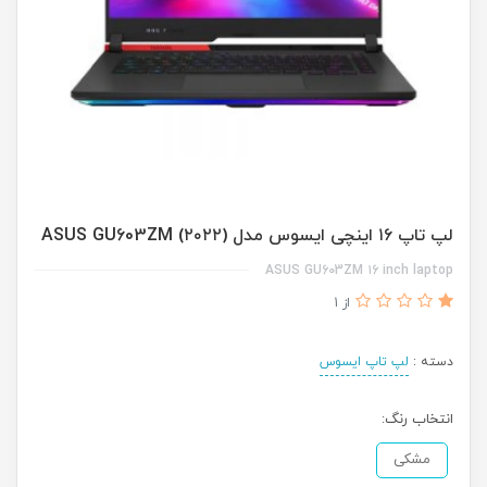
لپ تاپ ۱۶ اینچی ایسوس مدل (۲۰۲۲) ASUS GU603ZM
ASUS GU603ZM ۱6 inch laptop
از 1
دسته :
لپ تاپ ایسوس
انتخاب رنگ:
مشکی