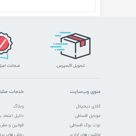
محدوده سرعت پردازنده
فرکانس پردازنده
حافظه Cache
نوع حافظه RAM
تحویل اکسپرس
ضمانت اصل‌ب
نوع حافظه داخلی
سازنده پردازنده گرافیکی
منوی وب‌سایت
خدمات مشتر
حافظه اختصاصی پردازنده
گرافیکی
کالای دیجیتال
وبلاگ
موبایل اقساطی
دلایل اعتماد ب
اندازه صفحه نمایش
نوت بوک اقساطی
قوانین و مقرر
ماشین های اداری
روش های پرد