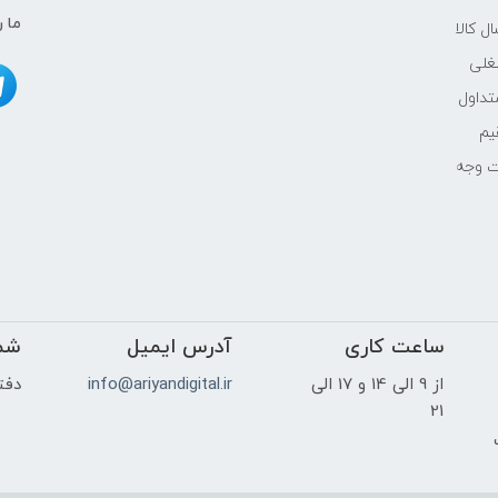
-
ما ر
ل کالا
Full HD| 1920 x1080
غلی
داول
بله
یم
ت وجه
خیر
بدون درایو نوری
-
ساعت کاری
آدرس ایمیل
شم
-
از 9 الی 14 و 17 الی
info@ariyandigital.ir
دفتر
-
21
ک
-