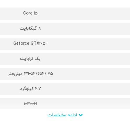
Core i5
8 گیگابایت
Geforce GTX1650
یک ترابایت
390x266x26.75 میلی‌متر
2.7 کیلوگرم
10300H
ادامه مشخصات
Intel