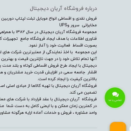
کارت خوان
درباره فروشگاه آریان دیجیتال
فروش نقدی و اقساطی انواع موبایل تبلت لپتاپ دوربین 
بلوتوث
مخابراتی سرور وUPS
مجموعه فروشگاه آ
شبکه بی سیم Wi-Fi
فناوری اطلاعات با هدف ایجاد فروشگاه جامع تجهیزات کالا
بصورت اقساط فعالیت خود را آغاز نمود.
پورت HDMI
این مجموعه با اخذ نمایندگی از معتبرترین شرکت های ار
آنها تمام تلاش خود را در جهت نازلترین قیمت و بهتر
دیجیتال با ایجاد طرح فروش اقساطی کوتاه و بلند مدت بر
پورت VGA
اقشار جامعه سعی در افزایش قدرت خرید مشتریان و همچن
بالاترین کیفیت را ایجاد کرده است.
تعداد پورت USB 3.1
فروشگاه آریان دیجیتال با تهیه کالاها از مبادی اصلی اصلا
تضمین می کند.
تعداد پورت USB 3.0
فروشگاه آریان دیجیتال با عقد قرارداد با شرکت های معت
تماس با ما
در کمترین زمان ممکن و با ایمنی کامل به دست شما مشت
واحد مشاوره ، فروش و خدمات آماده ارایه هرگونه مشاوره
پورت USB 4.0
پورت USB Type-C