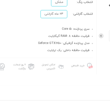
انتخاب رنگ:
مشکی
انتخاب گارانتی:
24 ماه گارانتی
سری پردازنده: Core i5
ظرفیت حافظه RAM: 8 گیگابایت
مدل پردازنده گرافیکی: Geforce GTX1650
ظرفیت حافظه داخلی: یک ترابایت
امکان تحویل
۷ روز ضمانت
خرید اقساطی
اکسپرس
بازگشت