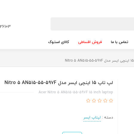
26103
تماس با ما
فروش اقساطی
کالای استوک
لپ تاپ 15 اینچی ایسر مدل Nitro 5 AN515-55-597F
Acer Nitro 5 AN515-55-597F 15 inch laptop
دسته :
لپتاپ ایسر