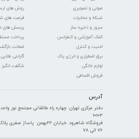
نوع صفحه نمایش
صوتی و تصویری
روش های ارسا
دقت صفحه نمایش
شبکه و مخابرات
فرصت های ش
سرور و ذخیره ساز
پرسش های مت
صفحه نمایش مات
کمک آموزشی و کنفرانس
پرداخت مستق
امنیت و کنترل
ضمانت بازگش
صفحه نمایش لمسی
برق اضطراری و انرژی پاک
گارانتی طلایی
درایو نوری
لوازم خانگی
شگفت انگیز
فروش اقساطی
توضیحات درایو نوری
آدرس
وبکم
دفتر مرکزی تهران: چهاره راه طالقانی مجتمع نور واحد
مشخصات اسپیکر
10103
فروشگاه شاهرود: خیابان 22بهمن پاساژ صفری پلا
حسگر اثر انگشت
76 الی 78