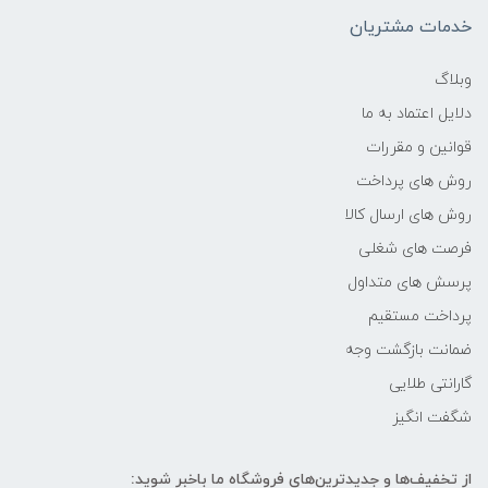
-
خدمات مشتریان
فرکانس پردازنده
وبلاگ
دلایل اعتماد به ما
2.4 گیگاهرتز تا 4.2 گیگاهرتز
قوانین و مقررات
حافظه Cache
روش های پرداخت
روش های ارسال کالا
8 مگابایت
فرصت های شغلی
پرسش های متداول
حافظه ی رم
پرداخت مستقیم
8 گیگابایت
ضمانت بازگشت وجه
گارانتی طلایی
نوع حافظه RAM
شگفت انگیز
نوع و باس رم
از تخفیف‌ها و جدیدترین‌های فروشگاه ما باخبر شوید: