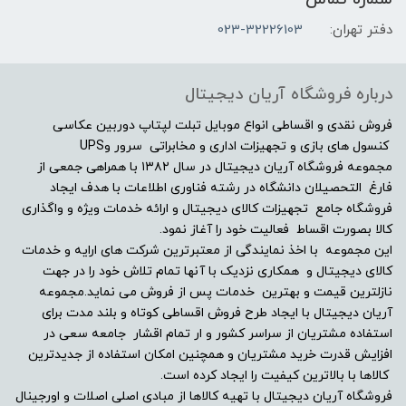
2G
دفتر تهران:
023-32226103
مشخصات صفحه نمایش
درباره فروشگاه آریان دیجیتال
اندازه صفحه نمایش
فروش نقدی و اقساطی انواع موبایل تبلت لپتاپ دوربین عکاسی
کنسول های بازی و تجهیزات اداری و مخابراتی سرور وUPS
مجموعه فروشگاه آریان دیجیتال در سال ۱۳۸۲ با همراهی جمعی از
15.6"
فارغ التحصیلان دانشگاه در رشته فناوری اطلاعات با هدف ایجاد
فروشگاه جامع تجهیزات کالای دیجیتال و ارائه خدمات ویژه و واگذاری
نوع صفحه نمایش
کالا بصورت اقساط فعالیت خود را آغاز نمود.
این مجموعه با اخذ نمایندگی از معتبرترین شرکت های ارایه و خدمات
Full HD (1920×1080)
کالای دیجیتال و همکاری نزدیک با آنها تمام تلاش خود را در جهت
نازلترین قیمت و بهترین خدمات پس از فروش می نماید.مجموعه
دقت صفحه نمایش
آریان دیجیتال با ایجاد طرح فروش اقساطی کوتاه و بلند مدت برای
استفاده مشتریان از سراسر کشور و ار تمام اقشار جامعه سعی در
افزایش قدرت خرید مشتریان و همچنین امکان استفاده از جدیدترین
-
کالاها با بالاترین کیفیت را ایجاد کرده است.
فروشگاه آریان دیجیتال با تهیه کالاها از مبادی اصلی اصلات و اورجینال
صفحه نمایش مات