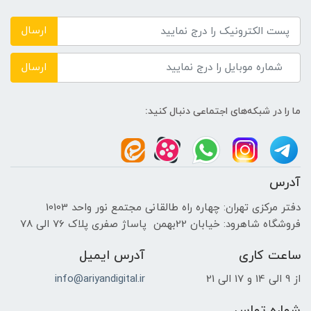
DDR4 3200MHz
ارسال
حافظه دستگاه
ارسال
---
ما را در شبکه‌های اجتماعی دنبال کنید:
نوع حافظه داخلی
HDD + SSD
آدرس
پردازنده ی گرافیکی
دفتر مرکزی تهران: چهاره راه طالقانی مجتمع نور واحد 10103
فروشگاه شاهرود: خیابان 22بهمن پاساژ صفری پلاک 76 الی 78
سازنده پردازنده گرافیکی
ساعت کاری
آدرس ایمیل
NVIDIA
از 9 الی 14 و 17 الی 21
info@ariyandigital.ir
حافظه اختصاصی پردازنده گرافیکی
شماره تماس