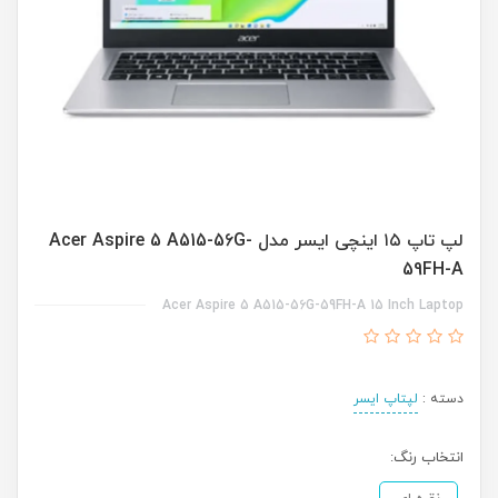
لپ تاپ ۱۵ اینچی ایسر مدل Acer Aspire 5 A515-56G-
59FH-A
Acer Aspire 5 A515-56G-59FH-A 15 Inch Laptop
دسته :
لپتاپ ایسر
انتخاب رنگ: