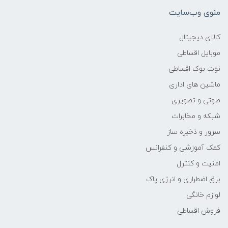
منوی وب‌سایت
وزن
کالای دیجیتال
-
موبایل اقساطی
نوت بوک اقساطی
پردازنده اصلی
ماشین های اداری
مدل پردازنده
صوتی و تصویری
شبکه و مخابرات
Core i5
سرور و ذخیره ساز
کمک آموزشی و کنفرانس
سازنده پردازنده
امنیت و کنترل
Intel
برق اضطراری و انرژی پاک
لوازم خانگی
محدوده سرعت پردازنده
فروش اقساطی