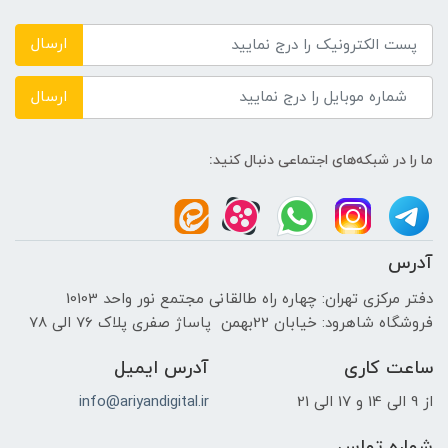
DDR4
ارسال
حافظه دستگاه
ارسال
---
ما را در شبکه‌های اجتماعی دنبال کنید:
نوع حافظه داخلی
HDD + SSD
آدرس
پردازنده ی گرافیکی
دفتر مرکزی تهران: چهاره راه طالقانی مجتمع نور واحد 10103
فروشگاه شاهرود: خیابان 22بهمن پاساژ صفری پلاک 76 الی 78
سازنده پردازنده گرافیکی
ساعت کاری
آدرس ایمیل
NVIDIA
از 9 الی 14 و 17 الی 21
info@ariyandigital.ir
حافظه اختصاصی پردازنده گرافیکی
شماره تماس