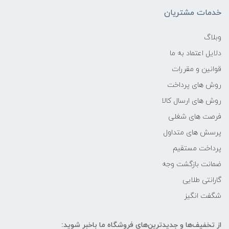
-
خدمات مشتریان
فرکانس پردازنده
وبلاگ
دلایل اعتماد به ما
1.3 گیگاهرتز تا 3.9 گیگاهرتز
قوانین و مقررات
حافظه Cache
روش های پرداخت
روش های ارسال کالا
8 مگابایت
فرصت های شغلی
پرسش های متداول
حافظه ی رم
پرداخت مستقیم
20GB
ضمانت بازگشت وجه
گارانتی طلایی
نوع حافظه RAM
شگفت انگیز
نوع و باس رم
از تخفیف‌ها و جدیدترین‌های فروشگاه ما باخبر شوید: