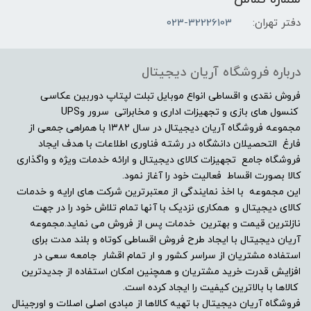
2GB
دفتر تهران:
023-32226103
مشخصات صفحه نمایش
درباره فروشگاه آریان دیجیتال
اندازه صفحه نمایش
فروش نقدی و اقساطی انواع موبایل تبلت لپتاپ دوربین عکاسی
کنسول های بازی و تجهیزات اداری و مخابراتی سرور وUPS
مجموعه فروشگاه آریان دیجیتال در سال ۱۳۸۲ با همراهی جمعی از
15.6"
فارغ التحصیلان دانشگاه در رشته فناوری اطلاعات با هدف ایجاد
فروشگاه جامع تجهیزات کالای دیجیتال و ارائه خدمات ویژه و واگذاری
نوع صفحه نمایش
کالا بصورت اقساط فعالیت خود را آغاز نمود.
این مجموعه با اخذ نمایندگی از معتبرترین شرکت های ارایه و خدمات
Full HD (1920×1080)
کالای دیجیتال و همکاری نزدیک با آنها تمام تلاش خود را در جهت
نازلترین قیمت و بهترین خدمات پس از فروش می نماید.مجموعه
دقت صفحه نمایش
آریان دیجیتال با ایجاد طرح فروش اقساطی کوتاه و بلند مدت برای
استفاده مشتریان از سراسر کشور و ار تمام اقشار جامعه سعی در
افزایش قدرت خرید مشتریان و همچنین امکان استفاده از جدیدترین
-
کالاها با بالاترین کیفیت را ایجاد کرده است.
فروشگاه آریان دیجیتال با تهیه کالاها از مبادی اصلی اصلات و اورجینال
صفحه نمایش مات