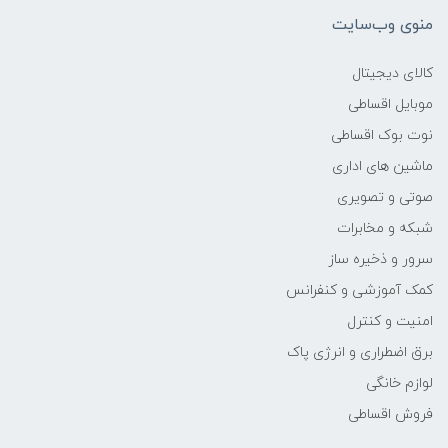
منوی وب‌سایت
وزن
کالای دیجیتال
-
موبایل اقساطی
نوت بوک اقساطی
پردازنده اصلی
ماشین های اداری
مدل پردازنده
صوتی و تصویری
شبکه و مخابرات
Core i7
سرور و ذخیره ساز
کمک آموزشی و کنفرانس
سازنده پردازنده
امنیت و کنترل
Intel
برق اضطراری و انرژی پاک
لوازم خانگی
محدوده سرعت پردازنده
فروش اقساطی