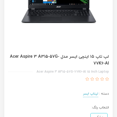
لپ تاپ ۱۵ اینچی ایسر مدل Acer Aspire 3 A315-57G-
77K6-AI
Acer Aspire 3 A315-57G-77K6-AI 15 Inch Laptop
دسته :
لپتاپ ایسر
انتخاب رنگ: