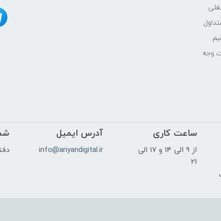
غلی
Android
داول
یم
- سیستم‌عامل Android Wear OS سازگار با اندروید ۶ با رم ۱.۵ گیگابایت و بالاتر - One UI Watch ۳
ت وجه
-
-
-
ساعت کاری
آدرس ایمیل
شم
از 9 الی 14 و 17 الی
۲ هسته‌ای (۱.۱۸ گیگاهرتز Cortex-A۵۵)
info@ariyandigital.ir
دفتر
21
ک
-
۳۰۰ میلی آمپر ساعت