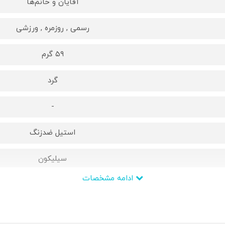
آقایان و خانم‌ها
رسمی , روزمره , ورزشی
۵۹ گرم
گرد
-
استیل ضدزنگ
سیلیکون
ادامه مشخصات
سگکی ساده
بله