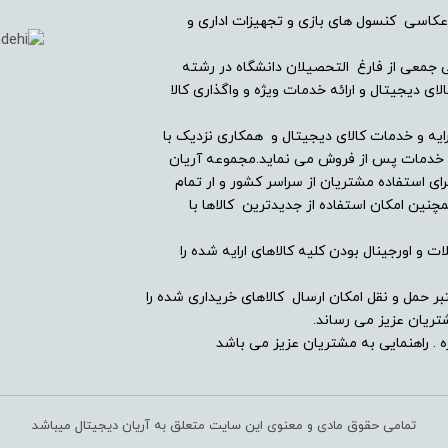
صفحه نمایش رنگی
عکاسی کنسول های بازی و تجهیزات اداری و
صفحه نمایش لمسی
ریان دیجیتال در سال ۱۳۸۲ با همراهی جمعی از فارغ التحصیلان دانشگاه در رشته
ی دیجیتال و ارائه خدمات ویژه و واگذاری کالا
کنترل موسیقی (Music Player)
ایه و خدمات کالای دیجیتال و همکاری نزدیک با
ین خدمات پس از فروش می نماید.مجموعه آریان
قابلیت مکالمه از طریق بلوتوث
ای استفاده مشتریان از سراسر کشور و ار تمام
ین امکان استفاده از جدیدترین کالاها با
انگلیسی
ت و اورجینال بودن کلیه کالاهای ارایه شده را
بر حمل و نقل امکان ارسال کالاهای خریداری شده را
ریان عزیز می رساند.
 . راهنمایی به مشتریان عزیز می باشد
تمامی حقوق مادی و معنوی این سایت متعلق به آریان دیجیتال میباشد