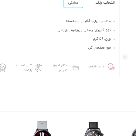
انتخاب رنگ:
مشکی
مناسب برای: آقایان و خانم‌ها
نوع کاربری: رسمی , روزمره , ورزشی
وزن: ۵۹ گرم
فرم صفحه: گرد
امکان تحویل
۷ روز ضمانت
خرید اقساطی
اکسپرس
بازگشت