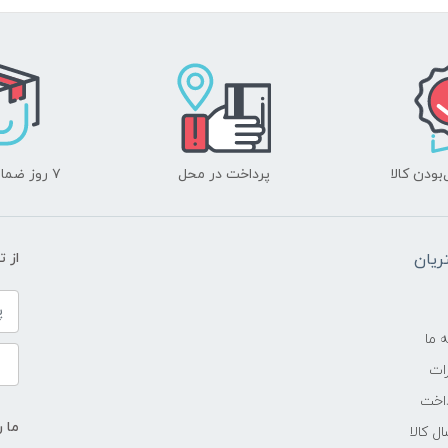
-
-
سوپرامولد
ودن کالا
پرداخت در محل
۷ روز ضمانت بازگشت
۱.۵ اینچ
۴۸۰x۴۸۰ پیکسل
یان
از 
-
-
ه ما
ات
-
اخت
ما ر
ل کالا
دارد