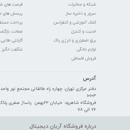
شبکه و مخابرات
فرصت های ش
سیستم عامل
سرور و ذخیره ساز
پرسش های مت
کمک آموزشی و کنفرانس
پرداخت مستق
توضیحات سازگاری
امنیت و کنترل
ضمانت بازگش
برق اضطراری و انرژی پاک
گارانتی طلایی
سایر مشخصات سخت افزاری
لوازم خانگی
شگفت انگیز
دوربین
فروش اقساطی
اتصالات
آدرس
پردازنده
دفتر مرکزی تهران: چهاره راه طالقانی مجتمع نور واحد
10103
فروشگاه شاهرود: خیابان 22بهمن پاساژ صفری پلا
قابلیت مکالمه مستقیم
76 الی 78
ظرفیت باتری
درباره فروشگاه آریان دیجیتال