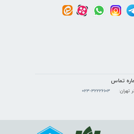
اره تماس
 تهران:
023-32226103