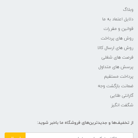
488*152*385 میلی‌متر
وبلاگ
دلایل اعتماد به ما
وزن
قوانین و مقررات
3.19 کیلوگرم
روش های پرداخت
روش های ارسال کالا
سایز صفحه نمایش
فرصت های شغلی
پرسش های متداول
21.5 اینچ
پرداخت مستقیم
نسبت تصویر
ضمانت بازگشت وجه
گارانتی طلایی
16:9
شگفت انگیز
کنتراست داینامیک
از تخفیف‌ها و جدیدترین‌های فروشگاه ما باخبر شوید:
-