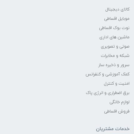
کالای دیجیتال
دارد
موبایل اقساطی
نوت بوک اقساطی
پورت DVI:
ماشین های اداری
ندارد
صوتی و تصویری
شبکه و مخابرات
محدوده زمان پاسخ‌گویی:
سرور و ذخیره ساز
کمک آموزشی و کنفرانس
سه تا شش میلی‌ثانیه
امنیت و کنترل
نوع صفحه‌نمایش:
برق اضطراری و انرژی پاک
لوازم خانگی
-
فروش اقساطی
ابعاد
خدمات مشتریان