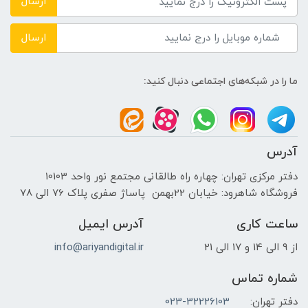
ارسال
کنتراست استاتیک
ارسال
1000:1
ما را در شبکه‌های اجتماعی دنبال کنید:
تعداد رنگ قابل نمایش
16.7 میلیون رنگ
آدرس
سایز پیکسل‌ها
دفتر مرکزی تهران: چهاره راه طالقانی مجتمع نور واحد 10103
فروشگاه شاهرود: خیابان 22بهمن پاساژ صفری پلاک 76 الی 78
0.24795 mm
ساعت کاری
آدرس ایمیل
شدت روشنایی
از 9 الی 14 و 17 الی 21
info@ariyandigital.ir
250 cd/m²
شماره تماس
دفتر تهران:
023-32226103
زمان پاسخ‌گویی (GTG)