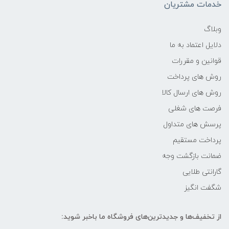
خدمات مشتریان
2.0 تا 2.7 گیگاهرتز
وبلاگ
دلایل اعتماد به ما
حافظه کش
قوانین و مقررات
4MB Cache
روش های پرداخت
روش های ارسال کالا
نوع حافظه رم
فرصت های شغلی
پرسش های متداول
نوع حافظه رم
پرداخت مستقیم
نوع حافظه داخلی
ضمانت بازگشت وجه
گارانتی طلایی
هارد دیسک
شگفت انگیز
سازنده کارت گرافیک
از تخفیف‌ها و جدیدترین‌های فروشگاه ما باخبر شوید: