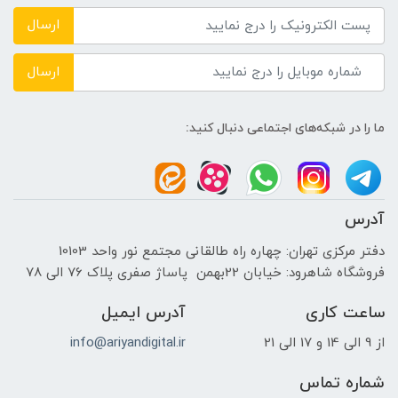
سازنده کارت گرافیک
ارسال
مدل کارت گرافیک
ارسال
Intel UHD Graphics 600
ما را در شبکه‌های اجتماعی دنبال کنید:
نوع صفحه نمایش
LED-backlit IPS LCD
آدرس
دقت صفحه نمایش
دفتر مرکزی تهران: چهاره راه طالقانی مجتمع نور واحد 10103
فروشگاه شاهرود: خیابان 22بهمن پاساژ صفری پلاک 76 الی 78
1080 × 1920 پیکسل
ساعت کاری
آدرس ایمیل
صفحه نمایش لمسی
از 9 الی 14 و 17 الی 21
info@ariyandigital.ir
خیر
شماره تماس