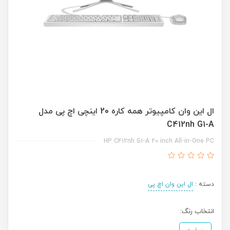
ال این وان کامپیوتر همه کاره 20 اینچی اچ پی مدل
C412nh G1-A
HP C412nh G1-A 20 inch All-in-One PC
دسته :
ال این وان اچ پی
انتخاب رنگ: