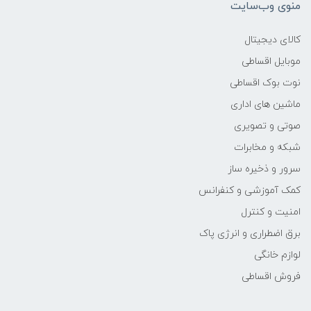
منوی وب‌سایت
وزن
کالای دیجیتال
4.4 کیلوگرم
موبایل اقساطی
نوت بوک اقساطی
سازنده پردازنده
ماشین های اداری
Intel
صوتی و تصویری
شبکه و مخابرات
مدل پردازنده
سرور و ذخیره ساز
کمک آموزشی و کنفرانس
J4005
امنیت و کنترل
محدوده سرعت پردازنده
برق اضطراری و انرژی پاک
لوازم خانگی
2.0GHz تا 2.2GHz
فروش اقساطی
سرعت پردازنده