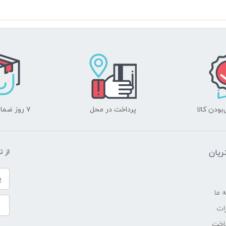
Intel
-
3.6 گیگاهرتز تا 4.3 گیگاهرتز
6 مگابایت
ودن کالا
پرداخت در محل
۷ روز ضمانت بازگشت
8GB
یان
از 
DDR4
---
ه ما
ات
SSD
اخت