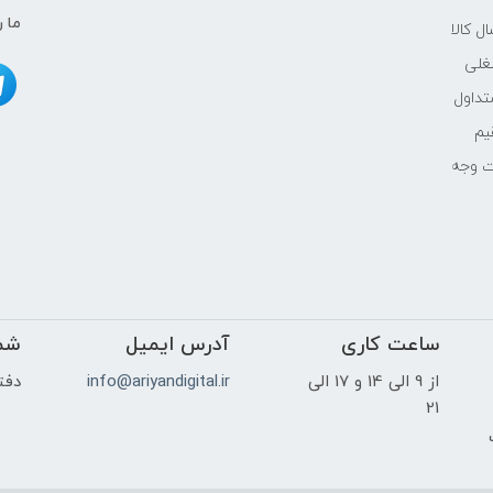
ما ر
ل کالا
غلی
INTEL
داول
یم
بدون حافظه‌ی گرافیکی مجزا
ت وجه
24 اینچ
ساعت کاری
آدرس ایمیل
Full HD (1920×1080) Wide View
شم
از 9 الی 14 و 17 الی
info@ariyandigital.ir
دفتر
60 هرتز
21
ک
بله