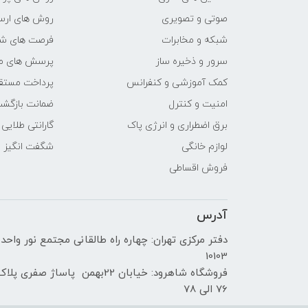
صوتی و تصویری
روش های ارسا
پردازنده ی گرافیکی
شبکه و مخابرات
فرصت های ش
سازنده پردازنده گرافیکی
سرور و ذخیره ساز
پرسش های مت
کمک آموزشی و کنفرانس
پرداخت مستق
حافظه اختصاصی پردازنده
امنیت و کنترل
ضمانت بازگش
گرافیکی
برق اضطراری و انرژی پاک
گارانتی طلایی
مشخصات صفحه نمایش
لوازم خانگی
شگفت انگیز
فروش اقساطی
اندازه صفحه نمایش
آدرس
نوع صفحه نمایش
دفتر مرکزی تهران: چهاره راه طالقانی مجتمع نور واحد
نرخ تصویر
10103
فروشگاه شاهرود: خیابان 22بهمن پاساژ صفری پلا
صفحه نمایش مات
76 الی 78