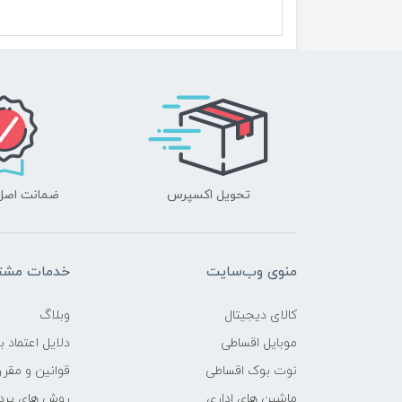
سازنده پردازنده
محدوده سرعت پردازنده
فرکانس پردازنده
حافظه Cache
تحویل اکسپرس
ضمانت اصل‌ب
حافظه ی رم
نوع حافظه RAM
منوی وب‌سایت
خدمات مشتر
نوع و باس رم
کالای دیجیتال
وبلاگ
حافظه دستگاه
موبایل اقساطی
دلایل اعتماد ب
نوت بوک اقساطی
قوانین و مقرر
نوع حافظه داخلی
ماشین های اداری
روش های پرد