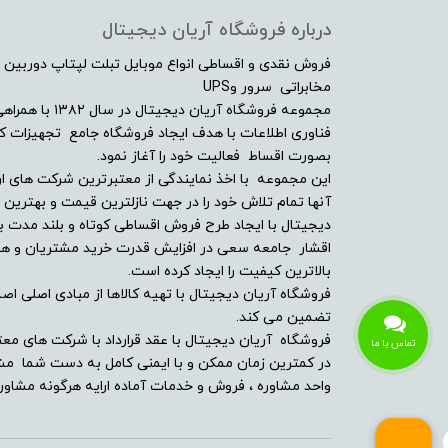
صفحه نمایش لمسی
درباره فروشگاه آریان دیجیتال
فروش نقدی و اقساطی انواع موبایل تبلت لپتاپ دوربین 
نسبت تصویر
مخابراتی سرور وUPS
مجموعه فروشگاه آ
امکانات و سنسورها
فناوری اطلاعات با هدف ایجاد فروشگاه جامع تجهیزات کالا
بصورت اقساط فعالیت خود را آغاز نمود.
درایو نوری
این مجموعه با اخذ نمایندگی از معتبرترین شرکت های ار
آنها تمام تلاش خود را در جهت نازلترین قیمت و بهتر
دیجیتال با ایجاد طرح فروش اقساطی کوتاه و بلند مدت بر
وبکم
اقشار جامعه سعی در افزایش قدرت خرید مشتریان و همچن
بالاترین کیفیت را ایجاد کرده است.
مشخصات اسپیکر
فروشگاه آریان دیجیتال با تهیه کالاها از مبادی اصلی اصلا
تضمین می کند.
بلوتوث
فروشگاه آریان دیجیتال با عقد قرارداد با شرکت های معت
تماس با ما
در کمترین زمان ممکن و با ایمنی کامل به دست شما مشت
پورت ها و درگاه ارتباطی
واحد مشاوره ، فروش و خدمات آماده ارایه هرگونه مشاوره
حسگر اثر انگشت