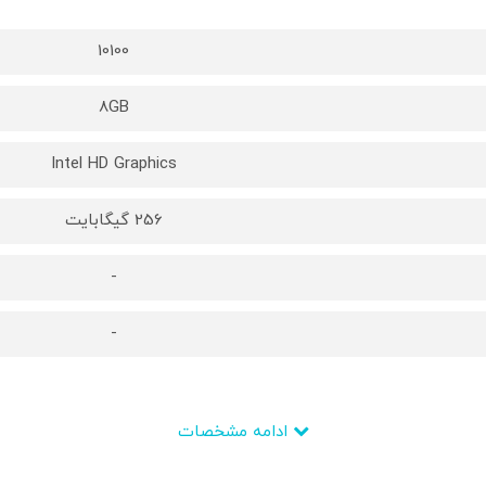
10100
8GB
Intel HD Graphics
256 گیگابایت
-
-
ادامه مشخصات
Core i3