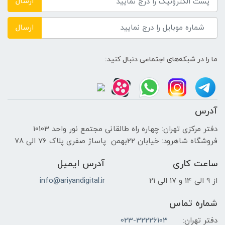
ارسال
ارسال
ما را در شبکه‌های اجتماعی دنبال کنید:
آدرس
دفتر مرکزی تهران: چهاره راه طالقانی مجتمع نور واحد 10103
فروشگاه شاهرود: خیابان 22بهمن پاساژ صفری پلاک 76 الی 78
ساعت کاری
آدرس ایمیل
از 9 الی 14 و 17 الی 21
info@ariyandigital.ir
شماره تماس
دفتر تهران:
023-32226103