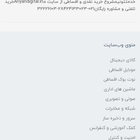
خدمتتونیمشروع خرید نقدی و اقساطی از سایت ماAriyandigital.irخرید
تلفنی و مشاوره رایگان021-28424133023-32226103
منوی وب‌سایت
کالای دیجیتال
موبایل اقساطی
نوت بوک اقساطی
ماشین های اداری
صوتی و تصویری
شبکه و مخابرات
سرور و ذخیره ساز
کمک آموزشی و کنفرانس
امنیت و کنترل