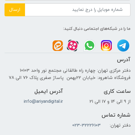
ارسال
ما را در شبکه‌های اجتماعی دنبال کنید:
آدرس
دفتر مرکزی تهران: چهاره راه طالقانی مجتمع نور واحد 10103
فروشگاه شاهرود: خیابان 22بهمن پاساژ صفری پلاک 76 الی 78
ساعت کاری
آدرس ایمیل
از 9 الی 14 و 17 الی 21
info@ariyandigital.ir
شماره تماس
دفتر تهران:
023-32226103