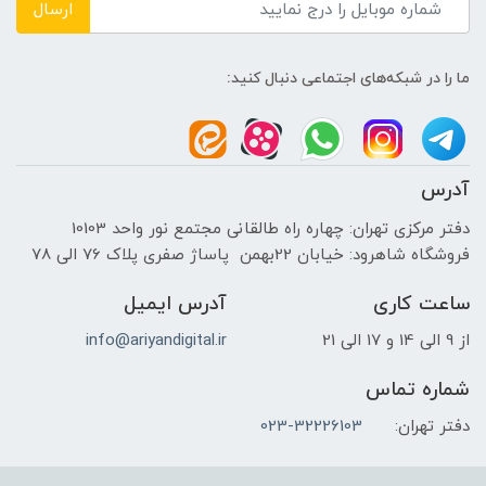
ارسال
ما را در شبکه‌های اجتماعی دنبال کنید:
آدرس
دفتر مرکزی تهران: چهاره راه طالقانی مجتمع نور واحد 10103
فروشگاه شاهرود: خیابان 22بهمن پاساژ صفری پلاک 76 الی 78
ساعت کاری
آدرس ایمیل
از 9 الی 14 و 17 الی 21
info@ariyandigital.ir
شماره تماس
دفتر تهران:
023-32226103