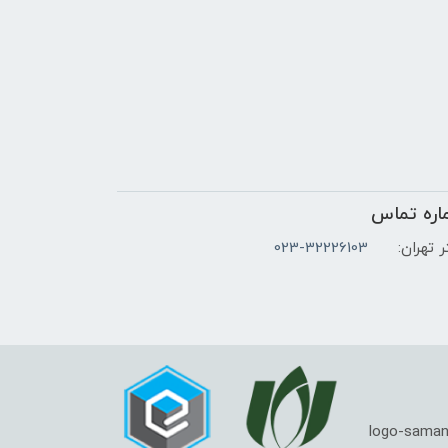
اره تماس
 تهران:
023-32226103