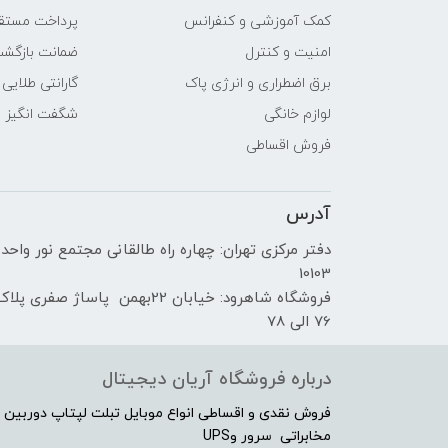
کمک آموزشی و کنفرانس
پرداخت مستق
امنیت و کنترل
ضمانت بازگش
برق اضطراری و انرژی پاک
گارانتی طلایی
لوازم خانگی
شگفت انگیز
فروش اقساطی
آدرس
دفتر مرکزی تهران: چهاره راه طالقانی مجتمع نور واحد
10103
فروشگاه شاهرود: خیابان 22بهمن پاساژ صفری پلا
76 الی 78
درباره فروشگاه آریان دیجیتال
فروش نقدی و اقساطی انواع موبایل تبلت لپتاپ دوربین 
مخابراتی سرور وUPS