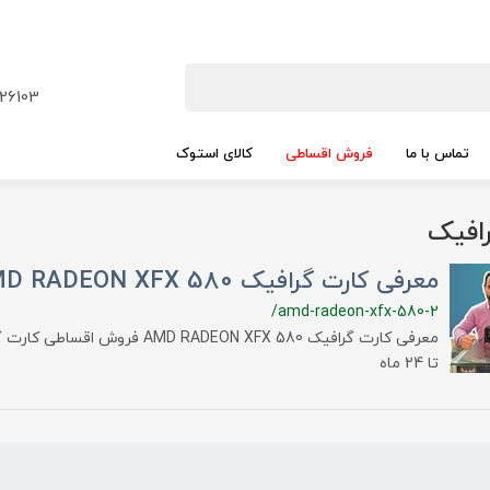
26103
تماس با ما
فروش اقساطی
کالای استوک
افیک
معرفی کارت گرافیک AMD RADEON XFX 580
/amd-radeon-xfx-580-2
تا 24 ماه