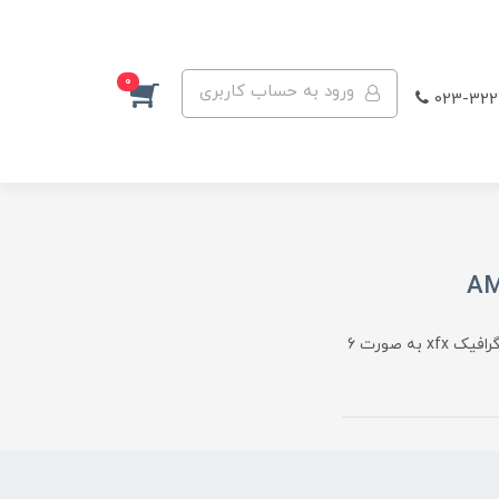
0
ورود به حساب کاربری
023-322
معرفی کارت گرافیک AMD RADEON XFX 580 فروش اقساطی کارت گرافیک xfx به صورت 6