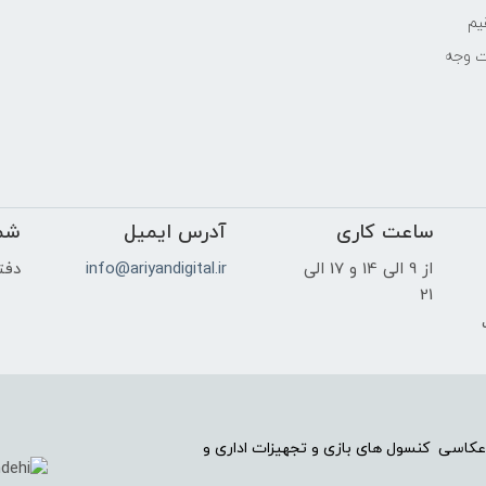
یم
ت وجه
ساعت کاری
آدرس ایمیل
شم
از 9 الی 14 و 17 الی
info@ariyandigital.ir
دفتر
21
ک
عکاسی کنسول های بازی و تجهیزات اداری و