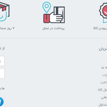
ودن کالا
پرداخت در محل
۷ روز ضمانت بازگشت
یان
از 
ه ما
ات
اخت
ما ر
ل کالا
غلی
داول