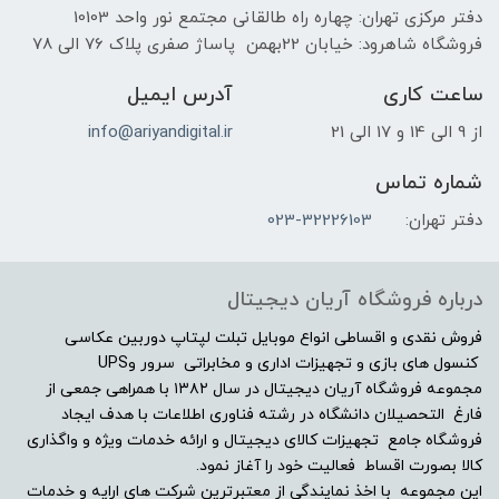
دفتر مرکزی تهران: چهاره راه طالقانی مجتمع نور واحد 10103
فروشگاه شاهرود: خیابان 22بهمن پاساژ صفری پلاک 76 الی 78
ساعت کاری
آدرس ایمیل
از 9 الی 14 و 17 الی 21
info@ariyandigital.ir
شماره تماس
دفتر تهران:
023-32226103
درباره فروشگاه آریان دیجیتال
فروش نقدی و اقساطی انواع موبایل تبلت لپتاپ دوربین عکاسی
کنسول های بازی و تجهیزات اداری و مخابراتی سرور وUPS
مجموعه فروشگاه آریان دیجیتال در سال ۱۳۸۲ با همراهی جمعی از
فارغ التحصیلان دانشگاه در رشته فناوری اطلاعات با هدف ایجاد
فروشگاه جامع تجهیزات کالای دیجیتال و ارائه خدمات ویژه و واگذاری
کالا بصورت اقساط فعالیت خود را آغاز نمود.
این مجموعه با اخذ نمایندگی از معتبرترین شرکت های ارایه و خدمات