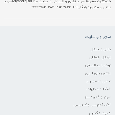
خدمتتونیمشروع خرید نقدی و اقساطی از سایت ماAriyandigital.irخرید
تلفنی و مشاوره رایگان021-28424133023-32226103
منوی وب‌سایت
کالای دیجیتال
موبایل اقساطی
نوت بوک اقساطی
ماشین های اداری
صوتی و تصویری
شبکه و مخابرات
سرور و ذخیره ساز
کمک آموزشی و کنفرانس
امنیت و کنترل