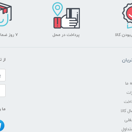
ودن کالا
پرداخت در محل
۷ روز ضمانت بازگشت
یان
از 
ه ما
ات
اخت
ما ر
ل کالا
غلی
داول