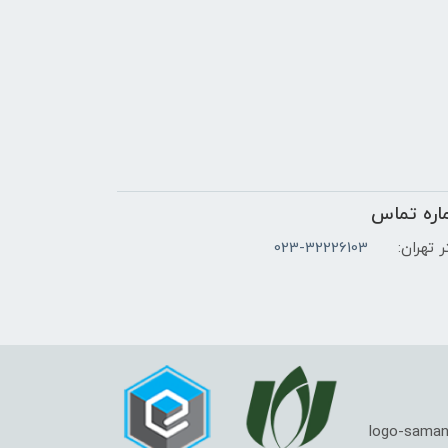
اره تماس
 تهران:
023-32226103