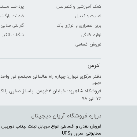
کمک آموزشی و کنفرانس
پرداخت مستق
امنیت و کنترل
ضمانت بازگش
برق اضطراری و انرژی پاک
گارانتی طلایی
لوازم خانگی
شگفت انگیز
فروش اقساطی
آدرس
دفتر مرکزی تهران: چهاره راه طالقانی مجتمع نور واحد
10103
فروشگاه شاهرود: خیابان 22بهمن پاساژ صفری پلا
76 الی 78
درباره فروشگاه آریان دیجیتال
فروش نقدی و اقساطی انواع موبایل تبلت لپتاپ دوربین 
مخابراتی سرور وUPS