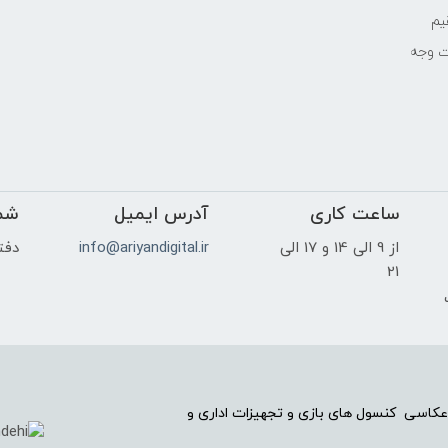
یم
ت وجه
ساعت کاری
آدرس ایمیل
شم
از 9 الی 14 و 17 الی
info@ariyandigital.ir
دفتر
21
ک
عکاسی کنسول های بازی و تجهیزات اداری و