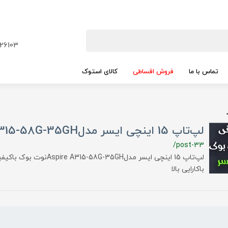
26103
تماس با ما
فروش اقساطی
کالای استوک
لپ‌تاپ 15 اینچی ایسر مدلAspire A315-58G-35GH
/post-33
لپ‌تاپ 15 اینچی ایسر مدل-58G-35GH
باکارایی بالا