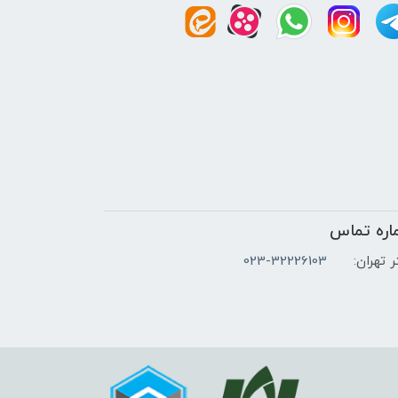
اره تماس
 تهران:
023-32226103