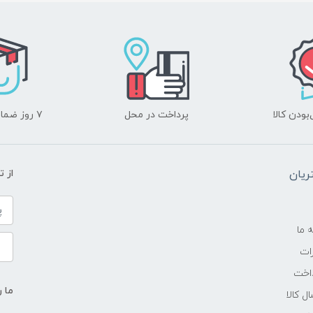
ودن کالا
پرداخت در محل
۷ روز ضمانت بازگشت
یان
از 
ه ما
ات
اخت
ما ر
ل کالا