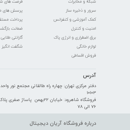
شبکه و مخابرات
فرصت های ش
سرور و ذخیره ساز
پرسش های مت
کمک آموزشی و کنفرانس
پرداخت مستق
امنیت و کنترل
ضمانت بازگش
برق اضطراری و انرژی پاک
گارانتی طلایی
لوازم خانگی
شگفت انگیز
فروش اقساطی
آدرس
دفتر مرکزی تهران: چهاره راه طالقانی مجتمع نور واحد
10103
فروشگاه شاهرود: خیابان 22بهمن پاساژ صفری پلا
76 الی 78
درباره فروشگاه آریان دیجیتال