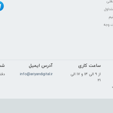
غلی
داول
یم
ت وجه
ساعت کاری
آدرس ایمیل
شم
از 9 الی 14 و 17 الی
info@ariyandigital.ir
دفتر
21
ک