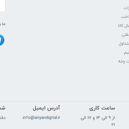
ات
اخت
ما ر
ل کالا
غلی
داول
یم
ت وجه
ساعت کاری
آدرس ایمیل
شم
از 9 الی 14 و 17 الی
info@ariyandigital.ir
دفتر
21