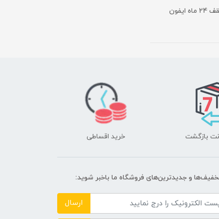
معرفی ایفون 13promax , توضیحات ایفون امکان خریداقساطی تا سقف 24 ماه ایفون
خرید اقساطی
تخفیف‌ها و جدیدترین‌های فروشگاه ما باخبر شوید:
ارسال