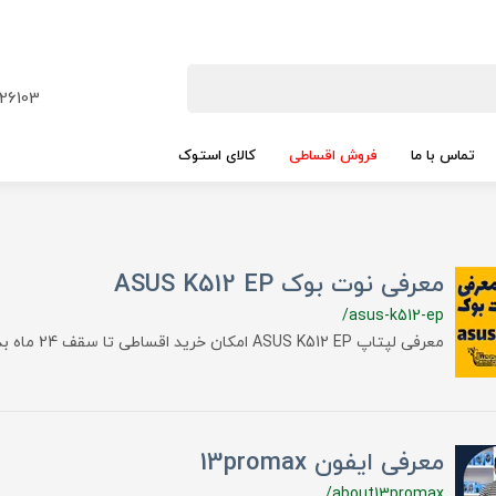
26103
تماس با ما
فروش اقساطی
کالای استوک
معرفی نوت بوک ASUS K512 EP
/asus-k512-ep
معرفی لپتاپ ASUS K512 EP امکان خرید اقساطی تا سقف 24 ماه بدون چک و ضامن
معرفی ایفون 13promax
/about13promax