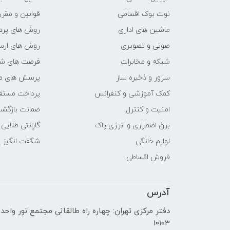
نوت بوک اقساطی
قوانین و مقرر
ماشین های اداری
روش های پرد
صوتی و تصویری
روش های ارسا
شبکه و مخابرات
فرصت های ش
سرور و ذخیره ساز
پرسش های مت
کمک آموزشی و کنفرانس
پرداخت مستق
امنیت و کنترل
ضمانت بازگش
برق اضطراری و انرژی پاک
گارانتی طلایی
لوازم خانگی
شگفت انگیز
فروش اقساطی
آدرس
دفتر مرکزی تهران: چهاره راه طالقانی مجتمع نور واحد
10103