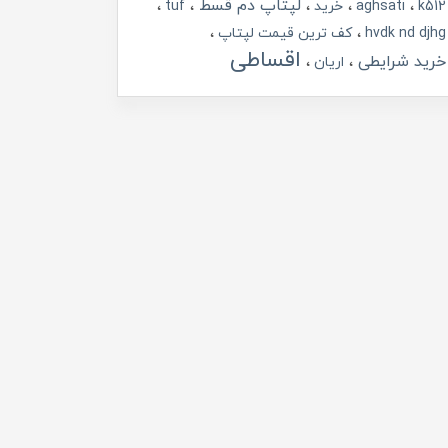
لپتاپ دم قسط
k512
aghsati
خرید
tuf
hvdk nd djhg
کف ترین قیمت لپتاپ
اقساطی
خرید شرایطی
اریان