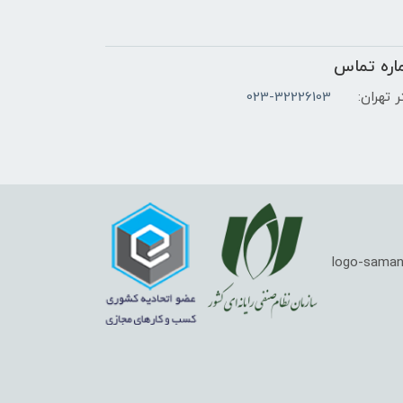
اره تماس
 تهران:
023-32226103