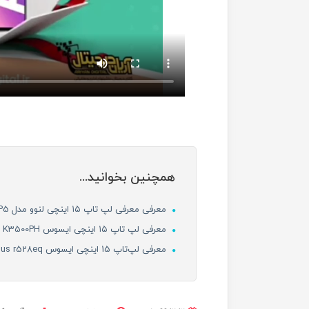
همچنین بخوانید...
معرفی معرفی لپ تاپ ۱۵ اینچی لنوو مدل Lenovo ideapad 5-IP5
معرفی لپ تاپ ۱۵ اینچی ایسوس ASUS VivoBook Pro K3500PH
معرفی لپ‌تاپ 15 اینچی ایسوس Asus r528eq