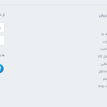
یان
از 
ه ما
ات
اخت
ما ر
ل کالا
غلی
داول
یم
ت وجه