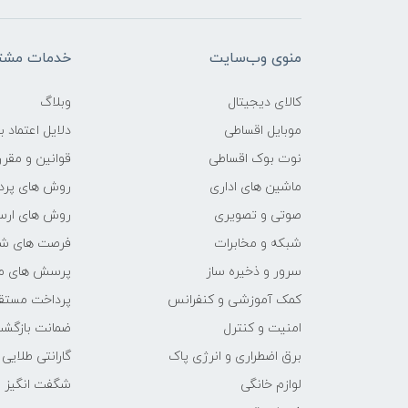
منوی وب‌سایت
خدمات مشتر
کالای دیجیتال
وبلاگ
موبایل اقساطی
دلایل اعتماد ب
نوت بوک اقساطی
قوانین و مقرر
ماشین های اداری
روش های پرد
صوتی و تصویری
روش های ارسا
شبکه و مخابرات
فرصت های ش
سرور و ذخیره ساز
پرسش های مت
کمک آموزشی و کنفرانس
پرداخت مستق
امنیت و کنترل
ضمانت بازگش
برق اضطراری و انرژی پاک
گارانتی طلایی
لوازم خانگی
شگفت انگیز