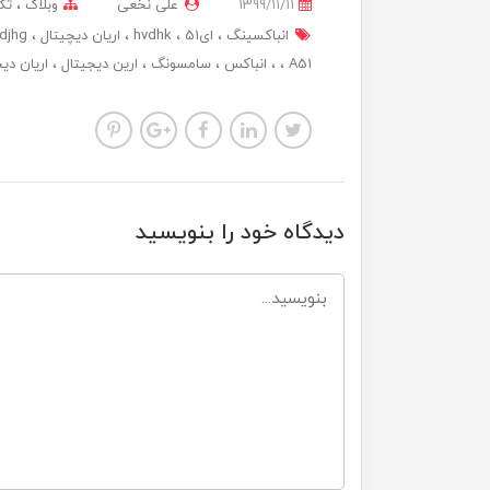
1399/11/11
علی نخعی
وبلاگ
تک
انباکسینگ
ای51
hvdhk
اریان دیچیتال
djhg
A51
انباکس
سامسونگ
ارین دیجیتال
اریان دی
دیدگاه خود را بنویسید